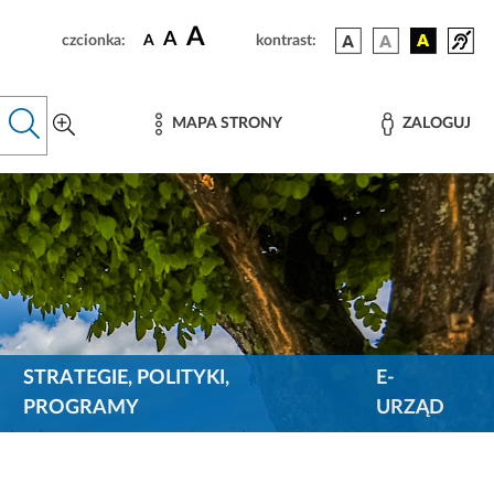
A
A
czcionka:
A
kontrast:
MAPA STRONY
ZALOGUJ
STRATEGIE, POLITYKI,
E-
PROGRAMY
URZĄD