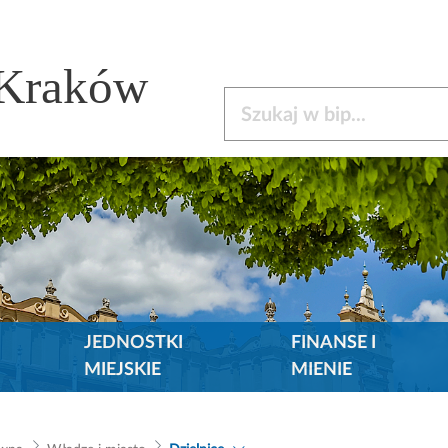
 Kraków
Szukaj w bip
JEDNOSTKI
FINANSE I
MIEJSKIE
MIENIE