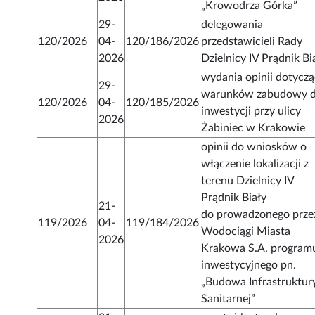
„Krowodrza Górka”
29-
delegowania
120/2026
04-
120/186/2026
przedstawicieli Rady
2026
Dzielnicy IV Prądnik Bi
wydania opinii dotyczą
29-
warunków zabudowy d
120/2026
04-
120/185/2026
inwestycji przy ulicy
2026
Żabiniec w Krakowie
opinii do wniosków o
włączenie lokalizacji z
terenu Dzielnicy IV
Prądnik Biały
21-
do prowadzonego prze
119/2026
04-
119/184/2026
Wodociągi Miasta
2026
Krakowa S.A. program
inwestycyjnego pn.
„Budowa Infrastruktur
Sanitarnej”