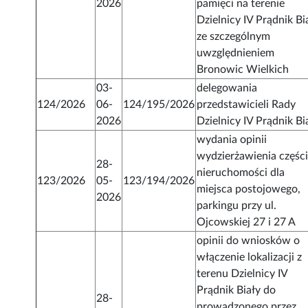
2026
pamięci na terenie
Dzielnicy IV Prądnik Bi
ze szczególnym
uwzględnieniem
Bronowic Wielkich
03-
delegowania
124/2026
06-
124/195/2026
przedstawicieli Rady
2026
Dzielnicy IV Prądnik Bi
wydania opinii
wydzierżawienia częśc
28-
nieruchomości dla
123/2026
05-
123/194/2026
miejsca postojowego,
2026
parkingu przy ul.
Ojcowskiej 27 i 27 A
opinii do wniosków o
włączenie lokalizacji z
terenu Dzielnicy IV
Prądnik Biały do
28-
prowadzonego przez