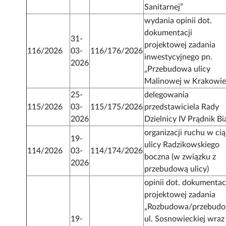
Sanitarnej”
wydania opinii dot.
dokumentacji
31-
projektowej zadania
116/2026
03-
116/176/2026
inwestycyjnego pn.
2026
„Przebudowa ulicy
Malinowej w Krakowi
25-
delegowania
115/2026
03-
115/175/2026
przedstawiciela Rady
2026
Dzielnicy IV Prądnik Bi
organizacji ruchu w ci
19-
ulicy Radzikowskiego
114/2026
03-
114/174/2026
boczna (w związku z
2026
przebudową ulicy)
opinii dot. dokumentac
projektowej zadania
„Rozbudowa/przebud
19-
ul. Sosnowieckiej wraz