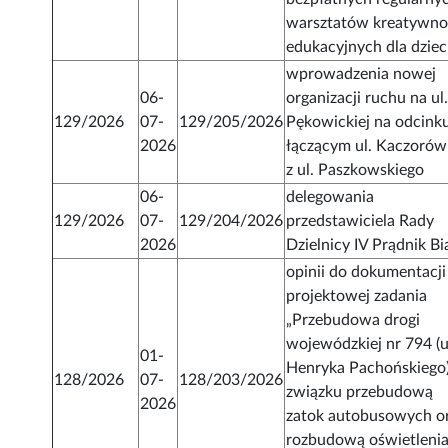
warsztatów kreatywno
edukacyjnych dla dziec
wprowadzenia nowej
06-
organizacji ruchu na ul
129/2026
07-
129/205/2026
Pękowickiej na odcink
2026
łączącym ul. Kaczorów
z ul. Paszkowskiego
06-
delegowania
129/2026
07-
129/204/2026
przedstawiciela Rady
2026
Dzielnicy IV Prądnik Bi
opinii do dokumentacji
projektowej zadania
„Przebudowa drogi
wojewódzkiej nr 794 (u
01-
Henryka Pachońskiego
128/2026
07-
128/203/2026
związku przebudową
2026
zatok autobusowych o
rozbudową oświetleni