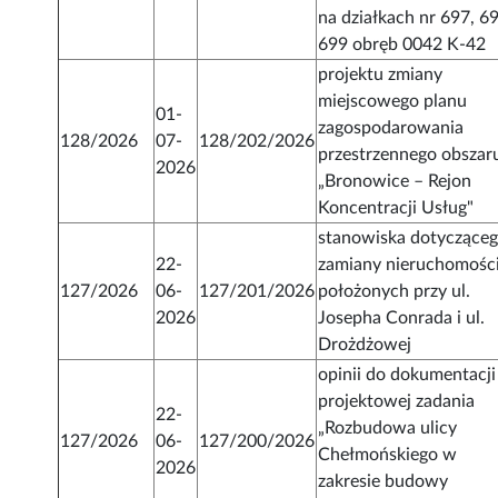
na działkach nr 697, 6
699 obręb 0042 K-42
projektu zmiany
miejscowego planu
01-
zagospodarowania
128/2026
07-
128/202/2026
przestrzennego obszar
2026
„Bronowice – Rejon
Koncentracji Usług"
stanowiska dotyczące
22-
zamiany nieruchomośc
127/2026
06-
127/201/2026
położonych przy ul.
2026
Josepha Conrada i ul.
Drożdżowej
opinii do dokumentacji
projektowej zadania
22-
„Rozbudowa ulicy
127/2026
06-
127/200/2026
Chełmońskiego w
2026
zakresie budowy