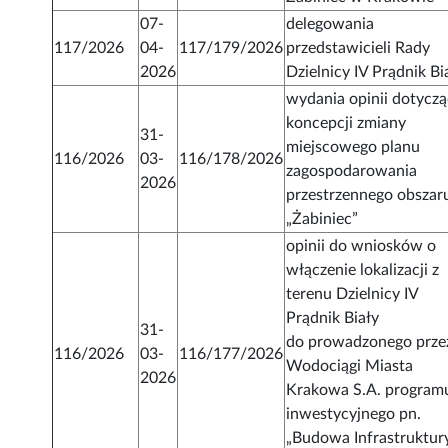
07-
delegowania
117/2026
04-
117/179/2026
przedstawicieli Rady
2026
Dzielnicy IV Prądnik Bi
wydania opinii dotyczą
koncepcji zmiany
31-
miejscowego planu
116/2026
03-
116/178/2026
zagospodarowania
2026
przestrzennego obszar
„Żabiniec”
opinii do wniosków o
włączenie lokalizacji z
terenu Dzielnicy IV
Prądnik Biały
31-
do prowadzonego prze
116/2026
03-
116/177/2026
Wodociągi Miasta
2026
Krakowa S.A. program
inwestycyjnego pn.
„Budowa Infrastruktur