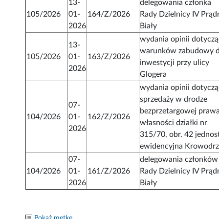
13-
delegowania członka
105/2026
01-
164/Z/2026
Rady Dzielnicy IV Prąd
2026
Biały
wydania opinii dotyczą
13-
warunków zabudowy d
105/2026
01-
163/Z/2026
inwestycji przy ulicy
2026
Glogera
wydania opinii dotyczą
sprzedaży w drodze
07-
bezprzetargowej praw
104/2026
01-
162/Z/2026
własności działki nr
2026
315/70, obr. 42 jednos
ewidencyjna Krowodr
07-
delegowania członków
104/2026
01-
161/Z/2026
Rady Dzielnicy IV Prąd
2026
Biały
Pokaż metkę