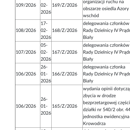
organizacji ruchu na
109/2026
02-
169/Z/2026
obszarze osiedla Azory
2026
wschód
17-
delegowania członków
108/2026
02-
168/Z/2026
Rady Dzielnicy IV Prąd
2026
Biały
05-
delegowania członków
107/2026
02-
167/Z/2026
Rady Dzielnicy IV Prąd
2026
Biały
26-
delegowania członka
106/2026
01-
166/Z/2026
Rady Dzielnicy IV Prąd
2026
Biały
wydania opinii dotyczą
zbycia w drodze
26-
bezprzetargowej częśc
106/2026
01-
165/Z/2026
działki nr 540/2 obr. 4
2026
jednostka ewidencyjna
Krowodrza