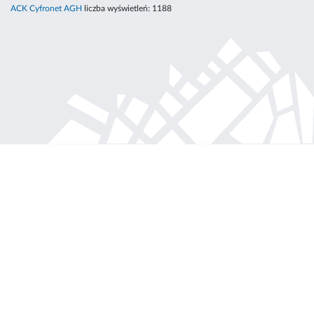
ACK Cyfronet AGH
liczba wyświetleń:
1188