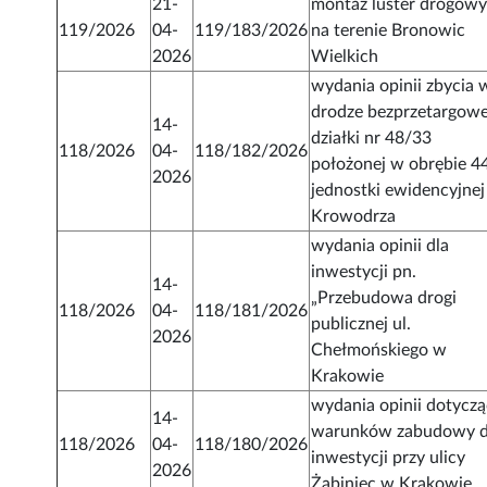
21-
montaż luster drogow
119/2026
04-
119/183/2026
na terenie Bronowic
2026
Wielkich
wydania opinii zbycia 
drodze bezprzetargowe
14-
działki nr 48/33
118/2026
04-
118/182/2026
położonej w obrębie 4
2026
jednostki ewidencyjnej
Krowodrza
wydania opinii dla
inwestycji pn.
14-
„Przebudowa drogi
118/2026
04-
118/181/2026
publicznej ul.
2026
Chełmońskiego w
Krakowie
wydania opinii dotyczą
14-
warunków zabudowy d
118/2026
04-
118/180/2026
inwestycji przy ulicy
2026
Żabiniec w Krakowie