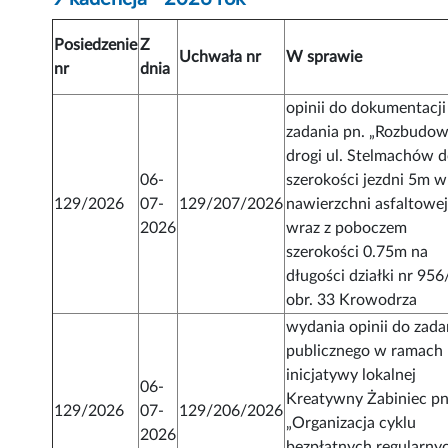
Posiedzenie
Z
Uchwała nr
W sprawie
nr
dnia
opinii do dokumentacji
zadania pn. „Rozbudo
drogi ul. Stelmachów 
06-
szerokości jezdni 5m w
129/2026
07-
129/207/2026
nawierzchni asfaltowe
2026
wraz z poboczem
szerokości 0.75m na
długości działki nr 956
obr. 33 Krowodrza
wydania opinii do zada
publicznego w ramach
inicjatywy lokalnej
06-
Kreatywny Żabiniec pn
129/2026
07-
129/206/2026
„Organizacja cyklu
2026
bezpłatnych regularny