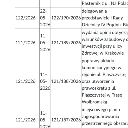
Pasternik z ul. Na Pola
22-
delegowania
122/2026
05-
122/190/2026
przedstawicieli Rady
2026
Dzielnicy IV Prądnik Bi
wydania opinii dotyczą
11-
warunków zabudowy d
121/2026
05-
121/189/2026
inwestycji przy ulicy
2026
Zdrowej w Krakowie
poprawy układu
komunikacyjnego w
11-
rejonie ul. Piaszczystej
121/2026
05-
121/188/2026
oraz utworzenia
2026
prawoskrętu z ul.
Piaszczystej w Trasę
Wolbromską
miejscowego planu
11-
zagospodarowania
121/2026
05-
121/187/2026
przestrzennego obszar
2026