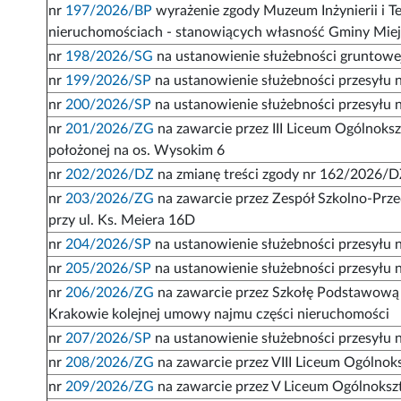
nr
197/2026/BP
wyrażenie zgody Muzeum Inżynierii i 
nieruchomościach - stanowiących własność Gminy Miej
nr
198/2026/SG
na ustanowienie służebności gruntowej
nr
199/2026/SP
na ustanowienie służebności przesyłu 
nr
200/2026/SP
na ustanowienie służebności przesyłu n
nr
201/2026/ZG
na zawarcie przez III Liceum Ogólnoks
położonej na os. Wysokim 6
nr
202/2026/DZ
na zmianę treści zgody nr 162/2026/D
nr
203/2026/ZG
na zawarcie przez Zespół Szkolno-Prz
przy ul. Ks. Meiera 16D
nr
204/2026/SP
na ustanowienie służebności przesyłu n
nr
205/2026/SP
na ustanowienie służebności przesyłu n
nr
206/2026/ZG
na zawarcie przez Szkołę Podstawową n
Krakowie kolejnej umowy najmu części nieruchomości
nr
207/2026/SP
na ustanowienie służebności przesyłu n
nr
208/2026/ZG
na zawarcie przez VIII Liceum Ogólno
nr
209/2026/ZG
na zawarcie przez V Liceum Ogólnoksz