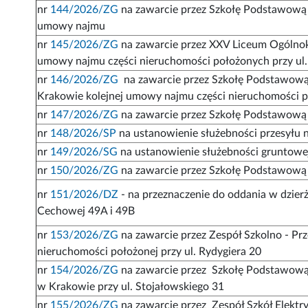
nr
144/2026/ZG
na zawarcie przez Szkołę Podstawową z
umowy najmu
nr
145/2026/ZG
na zawarcie przez XXV Liceum Ogólnoks
umowy najmu części nieruchomości położonych przy ul.
nr
146/2026/ZG
na zawarcie przez Szkołę Podstawową z
Krakowie kolejnej umowy najmu części nieruchomości poł
nr
147/2026/ZG
na zawarcie przez Szkołę Podstawową 
nr
148/2026/SP
na ustanowienie służebności przesyłu
nr
149/2026/SG
na ustanowienie służebności gruntowej
nr
150/2026/ZG
na zawarcie przez Szkołę Podstawową 
nr
151/2026/DZ
- na przeznaczenie do oddania w dzierż
Cechowej 49A i 49B
nr
153/2026/ZG
na zawarcie przez Zespół Szkolno - Pr
nieruchomości położonej przy ul. Rydygiera 20
nr
154/2026/ZG
na zawarcie przez Szkołę Podstawową z
w Krakowie przy ul. Stojałowskiego 31
nr
155/2026/ZG
na zawarcie przez Zespół Szkół Elektr