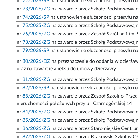
nr
72/2026/SP
na ustanowienie służebności przesyłu na
nr
73/2026/ZG
na zawarcie przez Szkołę Podstawową n
nr
74/2026/SP
na ustanowienie służebności przesyłu na
nr
75/2025/ZG
na zawarcie przez Szkołę Podstawową n
nr
76/2026/ZG
na zawarcie przez Zespół Szkół nr 1 im
nr
78/2026/ZG
na zawarcie przez Szkołę Podstawową nr
nr
79/2026/SP
na ustanowienie służebności przesyłu n
nr
80/2026/DZ
na przeznaczenie do oddania w dzierżaw
oraz na zawarcie aneksu do umowy dzierżawy
nr
81/2026/ZG
na zawarcie przez Szkołę Podstawową z 
nr
82/2026/SP
na ustanowienie służebności przesyłu na r
nr
83/2026/ZG
na zawarcie przez Zespół Szkolno-Przed
nieruchomości położonych przy ul. Czarnogórskiej 14
nr
84/2026/ZG
na zawarcie przez Szkołę Podstawową n
nr
85/2026/ZG
na zawarcie przez Szkołę Podstawową n
nr
86/2026/ZG
na zawarcie przez Staromiejskie Centr
nr
87/2026/ZG
na zawarcie przez Krakowski Szkolny O