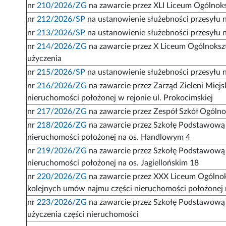
nr
210/2026/ZG
na zawarcie przez XLI Liceum Ogólnok
nr
212/2026/SP
na ustanowienie służebności przesyłu n
nr
213/2026/SP
na ustanowienie służebności przesyłu n
nr
214/2026/ZG
na zawarcie przez X Liceum Ogólnoksz
użyczenia
nr
215/2026/SP
na ustanowienie służebności przesyłu na
nr
216/2026/ZG
na zawarcie przez Zarząd Zieleni Miejs
nieruchomości położonej w rejonie ul. Prokocimskiej
nr
217/2026/ZG
na zawarcie przez Zespół Szkół Ogóln
nr
218/2026/ZG
na zawarcie przez Szkołę Podstawową 
nieruchomości położonej na os. Handlowym 4
nr
219/2026/ZG
na zawarcie przez Szkołę Podstawową 
nieruchomości położonej na os. Jagiellońskim 18
nr
220/2026/ZG
na zawarcie przez XXX Liceum Ogólnok
kolejnych umów najmu części nieruchomości położonej n
nr
223/2026/ZG
na zawarcie przez Szkołę Podstawową 
użyczenia części nieruchomości