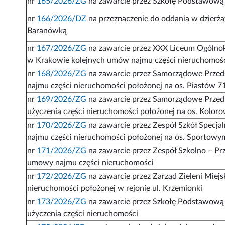
nr
165/2026/ZG
na zawarcie przez Szkołę Podstawową 
nr
166/2026/DZ
na przeznaczenie do oddania w dzierża
Baranówką
nr
167/2026/ZG
na zawarcie przez XXX Liceum Ogólnok
w Krakowie kolejnych umów najmu części nieruchomości
nr
168/2026/ZG
na zawarcie przez Samorządowe Przeds
najmu części nieruchomości położonej na os. Piastów 71 
nr
169/2026/ZG
na zawarcie przez Samorządowe Przed
użyczenia części nieruchomości położonej na os. Kolo
nr
170/2026/ZG
na zawarcie przez Zespół Szkół Specja
najmu części nieruchomości położonej na os. Sportowy
nr
171/2026/ZG
na zawarcie przez Zespół Szkolno – Prz
umowy najmu części nieruchomości
nr
172/2026/ZG
na zawarcie przez Zarząd Zieleni Miejs
nieruchomości położonej w rejonie ul. Krzemionki
nr
173/2026/ZG
na zawarcie przez Szkołę Podstawową 
użyczenia części nieruchomości