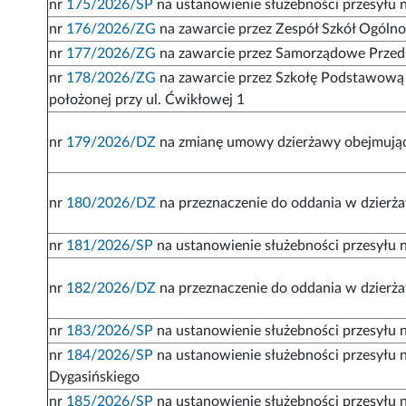
nr
175/2026/SP
na ustanowienie służebności przesyłu n
nr
176/2026/ZG
na zawarcie przez Zespół Szkół Ogóln
nr
177/2026/ZG
na zawarcie przez Samorządowe Przed
nr
178/2026/ZG
na zawarcie przez Szkołę Podstawową 
położonej przy ul. Ćwikłowej 1
nr
179/2026/DZ
na zmianę umowy dzierżawy obejmujące
nr
180/2026/DZ
na przeznaczenie do oddania w dzierża
nr
181/2026/SP
na ustanowienie służebności przesyłu n
nr
182/2026/DZ
na przeznaczenie do oddania w dzierża
nr
183/2026/SP
na ustanowienie służebności przesyłu n
nr
184/2026/SP
na ustanowienie służebności przesyłu na
Dygasińskiego
nr
185/2026/SP
na ustanowienie służebności przesyłu na