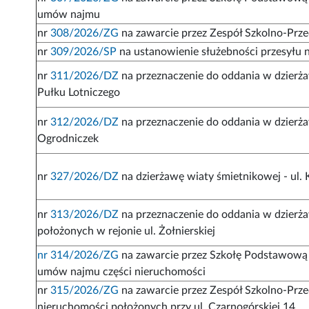
umów najmu
nr
308/2026/ZG
na zawarcie przez Zespół Szkolno-Prz
nr
309/2026/SP
na ustanowienie służebności przesyłu n
nr
311/2026/DZ
na przeznaczenie do oddania w dzierża
Pułku Lotniczego
nr
312/2026/DZ
na przeznaczenie do oddania w dzierża
Ogrodniczek
nr
327/2026/DZ
na dzierżawę wiaty śmietnikowej - ul. K
nr
313/2026/DZ
na przeznaczenie do oddania w dzierż
położonych w rejonie ul. Żołnierskiej
nr 314/2026/ZG
na zawarcie przez Szkołę Podstawową 
umów najmu części nieruchomości
nr
315/2026/ZG
na zawarcie przez Zespół Szkolno-Prze
nieruchomości położonych przy ul. Czarnogórskiej 14