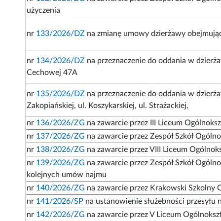
użyczenia
nr
133/2026/DZ
na zmianę umowy dzierżawy obejmujące
nr
134/2026/DZ
na przeznaczenie do oddania w dzierża
Cechowej 47A
nr
135/2026/DZ
na przeznaczenie do oddania w dzierża
Zakopiańskiej, ul. Koszykarskiej, ul. Strażackiej,
nr
136/2026/ZG
na zawarcie przez III Liceum Ogólnok
nr
137/2026/ZG
na zawarcie przez Zespół Szkół Ogóln
nr
138/2026/ZG
na zawarcie przez VIII Liceum Ogólno
nr
139/2026/ZG
na zawarcie przez Zespół Szkół Ogólno
kolejnych umów najmu
nr
140/2026/ZG
na zawarcie przez Krakowski Szkolny 
nr
141/2026/SP
na ustanowienie służebności przesyłu 
nr
142/2026/ZG
na zawarcie przez V Liceum Ogólnoksz