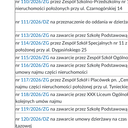
nr
110/2026/ZG
przez Zespół Szkolno-Przedszkolny nr
nieruchomości położonych przy ul. Czarnogórskiej 14
nr
111/2026/DZ
na przeznaczenie do oddania w dzierża
nr
113/2026/ZG
na zawarcie przez Szkołę Podstawową 
nr
114/2026/ZG
przez Zespół Szkół Specjalnych nr 11 
położonej przy al. Dygasińskiego 25
nr
115/2026/ZG
na zawarcie przez Zespół Szkół Ogóln
nr
116/2026/ZG
na zawarcie przez Szkołę Podstawową 
umowy najmu części nieruchomości
nr
117/2026/ZG
przez Zespół Szkół i Placówek pn. „C
najmu części nieruchomości położonej przy ul. Tynieckie
nr
118/2026/ZG
na zawarcie przez XXX Liceum Ogólnok
kolejnych umów najmu
nr
119/2026/ZG
na zawarcie przez Szkołę Podstawową 
nr
120/2026/DZ
na zawarcie umowy dzierżawy na czas n
Łazowej