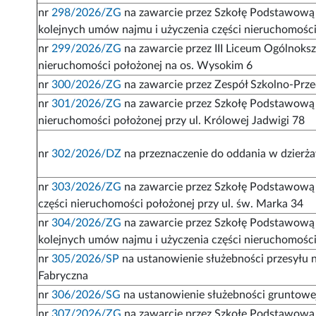
nr
298/2026/ZG
na zawarcie przez Szkołę Podstawową n
kolejnych umów najmu i użyczenia części nieruchomośc
nr
299/2026/ZG
na zawarcie przez III Liceum Ogólnoks
nieruchomości położonej na os. Wysokim 6
nr
300/2026/ZG
na zawarcie przez Zespół Szkolno-Prz
nr
301/2026/ZG
na zawarcie przez Szkołę Podstawową 
nieruchomości położonej przy ul. Królowej Jadwigi 78
nr
302/2026/DZ
na przeznaczenie do oddania w dzierż
nr
303/2026/ZG
na zawarcie przez Szkołę Podstawową 
części nieruchomości położonej przy ul. św. Marka 34
nr
304/2026/ZG
na zawarcie przez Szkołę Podstawową 
kolejnych umów najmu i użyczenia części nieruchomości
nr
305/2026/SP
na ustanowienie służebności przesyłu na
Fabryczna
nr
306/2026/SG
na ustanowienie służebności gruntowej
nr
307/2026/ZG
na zawarcie przez Szkołę Podstawową 