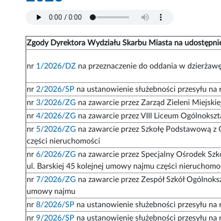
Zgody Dyrektora Wydziału Skarbu Miasta na udostępni
nr
1/2026/DZ
na przeznaczenie do oddania w dzierżawę
nr
2/2026/SP
na ustanowienie służebności przesyłu na r
nr
3/2026/ZG
na zawarcie przez Zarząd Zieleni Miejsk
nr
4/2026/ZG
na zawarcie przez VIII Liceum Ogólnoksz
nr
5/2026/ZG
na zawarcie przez Szkołę Podstawową z 
części nieruchomości
nr
6/2026/ZG
na zawarcie przez Specjalny Ośrodek Szk
ul. Barskiej 45 kolejnej umowy najmu części nieruchomo
nr
7/2026/ZG
na zawarcie przez Zespół Szkół Ogólnoks
umowy najmu
nr
8/2026/SP
na ustanowienie służebności przesyłu na 
nr
9/2026/SP
na ustanowienie służebności przesyłu na r