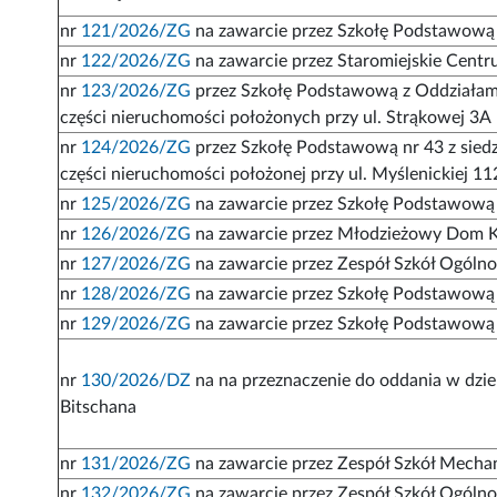
nr
121/2026/ZG
na zawarcie przez Szkołę Podstawową 
nr
122/2026/ZG
na zawarcie przez Staromiejskie Cent
nr
123/2026/ZG
przez Szkołę Podstawową z Oddziałami
części nieruchomości położonych przy ul. Strąkowej 3A
nr
124/2026/ZG
przez Szkołę Podstawową nr 43 z sied
części nieruchomości położonej przy ul. Myślenickiej 11
nr
125/2026/ZG
na zawarcie przez Szkołę Podstawową 
nr
126/2026/ZG
na zawarcie przez Młodzieżowy Dom K
nr
127/2026/ZG
na zawarcie przez Zespół Szkół Ogóln
nr
128/2026/ZG
na zawarcie przez Szkołę Podstawową 
nr
129/2026/ZG
na zawarcie przez Szkołę Podstawową 
nr
130/2026/DZ
na na przeznaczenie do oddania w dzie
Bitschana
nr
131/2026/ZG
na zawarcie przez Zespół Szkół Mecha
nr
132/2026/ZG
na zawarcie przez Zespół Szkół Ogóln