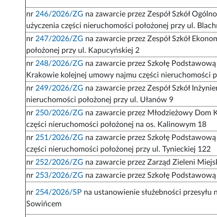
nr
246/2026/ZG
na zawarcie przez Zespół Szkół Ogólno
użyczenia części nieruchomości położonej przy ul. Blach
nr
247/2026/ZG
na zawarcie przez Zespół Szkół Ekonom
położonej przy ul. Kapucyńskiej 2
nr
248/2026/ZG
na zawarcie przez Szkołę Podstawową z
Krakowie kolejnej umowy najmu części nieruchomości poł
nr
249/2026/ZG
na zawarcie przez Zespół Szkół Inżynie
nieruchomości położonej przy ul. Ułanów 9
nr
250/2026/ZG
na zawarcie przez Młodzieżowy Dom Ku
części nieruchomości położonej na os. Kalinowym 18
nr
251/2026/ZG
na zawarcie przez Szkołę Podstawową 
części nieruchomości położonej przy ul. Tynieckiej 122
nr
252/2026/ZG
na zawarcie przez Zarząd Zieleni Miej
nr
253/2026/ZG
na zawarcie przez Szkołę Podstawową 
nr
254/2026/SP
na ustanowienie służebności przesyłu 
Sowińcem