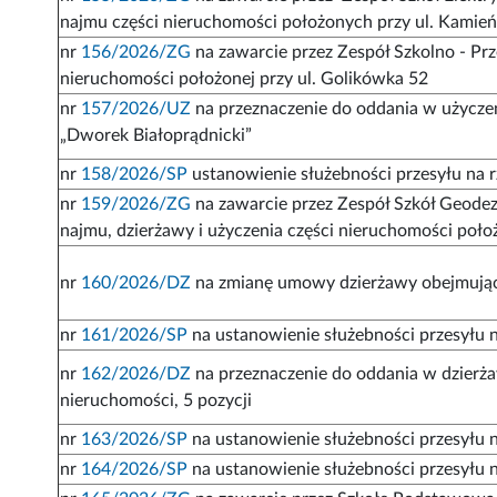
najmu części nieruchomości położonych przy ul. Kamień
nr
156/2026/ZG
na zawarcie przez Zespół Szkolno - Pr
nieruchomości położonej przy ul. Golikówka 52
nr
157/2026/UZ
na przeznaczenie do oddania w użyczen
„Dworek Białoprądnicki”
nr
158/2026/SP
ustanowienie służebności przesyłu na r
nr
159/2026/ZG
na zawarcie przez Zespół Szkół Geod
najmu, dzierżawy i użyczenia części nieruchomości położ
nr
160/2026/DZ
na zmianę umowy dzierżawy obejmując
nr
161/2026/SP
na ustanowienie służebności przesyłu n
nr
162/2026/DZ
na przeznaczenie do oddania w dzierża
nieruchomości, 5 pozycji
nr
163/2026/SP
na ustanowienie służebności przesyłu na
nr
164/2026/SP
na ustanowienie służebności przesyłu n