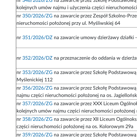
nr
348/2026/ZG
na zawarcie przez Szkołę Podstawową 
kolejnych umów najmu i użyczenia części nieruchomości
nr
350/2026/ZG
na zawarcie przez Zespół Szkolno-Prze
nieruchomości położonej przy ul. Myśliwskiej 64
nr
351/2026/DZ
na zawarcie umowy dzierżawy działki 
nr
352/2026/DZ
na przeznaczenie do oddania w dzierż
nr
353/2026/ZG
na zawarcie przez Szkołę Podstawową 
Myślenickiej 112
nr
356/2026/ZG
na zawarcie przez Szkołę Podstawową 
najmu części nieruchomości położonej na os. Jagiellońs
nr
357/2026/ZG
na zawarcie przez XXX Liceum Ogólnok
kolejnych umów najmu części nieruchomości położonej n
nr
358/2026/ZG
na zawarcie przez XII Liceum Ogólnok
części nieruchomości położonej na os. Kolorowym 29a
nr
359/2026/ZG
na zawarcie przez Szkołę Podstawową 