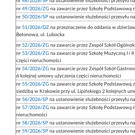
nr
48/2026/SP
na ustanowienie służebności przesyłu na 
nr
49/2026/ZG
na zawarcie przez Szkołę Podstawową n
nr
50/2026/SP
na ustanowienie służebności przesyłu na
nr
51/2026/DZ
na przeznaczenie do oddania w dzierżawę
Betonowa, ul. Lubocka
nr
52/2026/ZG
na zawarcie przez Zespół Szkół Ogólno
nr
53/2026/ZG
na zawarcie przez Szkołę Muzyczną I i I
części nieruchomości
nr
54/2026/ZG
na zawarcie przez Zespół Szkół Gastron
6 kolejnej umowy użyczenia części nieruchomości
nr
55/2026/ZG
na zawarcie przez Szkołę Podstawową z 
siedzibą w Krakowie przy ul. Lipińskiego 2 kolejnych 
nr
56/2026/SP
na ustanowienie służebności przesyłu na 
nr
57/2026/ZG
na zawarcie przez Szkołę Podstawową n
nieruchomości
nr
58/2026/SP
na ustanowienie służebności przesyłu na 
nr
59/2026/SP
na ustanowienie służebności przesyłu na