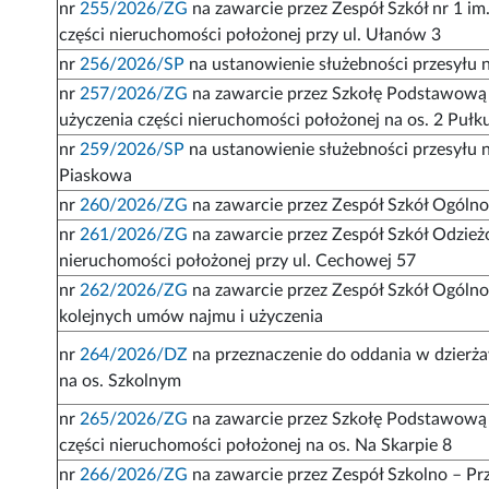
nr
255/2026/ZG
na zawarcie przez Zespół Szkół nr 1 i
części nieruchomości położonej przy ul. Ułanów 3
nr
256/2026/SP
na ustanowienie służebności przesyłu n
nr
257/2026/ZG
na zawarcie przez Szkołę Podstawową 
użyczenia części nieruchomości położonej na os. 2 Pułk
nr
259/2026/SP
na ustanowienie służebności przesyłu na
Piaskowa
nr
260/2026/ZG
na zawarcie przez Zespół Szkół Ogóln
nr
261/2026/ZG
na zawarcie przez Zespół Szkół Odzież
nieruchomości położonej przy ul. Cechowej 57
nr
262/2026/ZG
na zawarcie przez Zespół Szkół Ogólno
kolejnych umów najmu i użyczenia
nr
264/2026/DZ
na przeznaczenie do oddania w dzierż
na os. Szkolnym
nr
265/2026/ZG
na zawarcie przez Szkołę Podstawową
części nieruchomości położonej na os. Na Skarpie 8
nr
266/2026/ZG
na zawarcie przez Zespół Szkolno – Pr