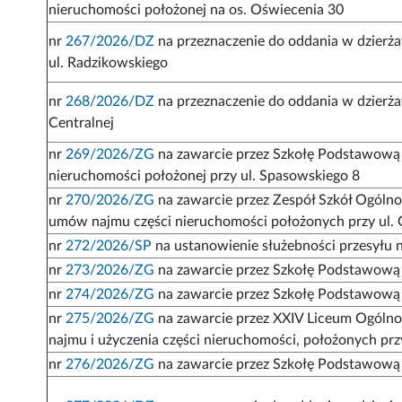
nieruchomości położonej na os. Oświecenia 30
nr
267/2026/DZ
na przeznaczenie do oddania w dzierża
ul. Radzikowskiego
nr
268/2026/DZ
na przeznaczenie do oddania w dzierż
Centralnej
nr
269/2026/ZG
na zawarcie przez Szkołę Podstawową 
nieruchomości położonej przy ul. Spasowskiego 8
nr
270/2026/ZG
na zawarcie przez Zespół Szkół Ogóln
umów najmu części nieruchomości położonych przy ul.
nr
272/2026/SP
na ustanowienie służebności przesyłu na
nr
273/2026/ZG
na zawarcie przez Szkołę Podstawową
nr
274/2026/ZG
na zawarcie przez Szkołę Podstawową 
nr
275/2026/ZG
na zawarcie przez XXIV Liceum Ogólnok
najmu i użyczenia części nieruchomości, położonych pr
nr
276/2026/ZG
na zawarcie przez Szkołę Podstawową 