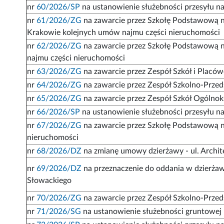
nr
60/2026/SP
na ustanowienie służebności przesyłu n
nr
61/2026/ZG
na zawarcie przez Szkołę Podstawową nr 
Krakowie kolejnych umów najmu części nieruchomości
nr
62/2026/ZG
na zawarcie przez Szkołę Podstawową n
najmu części nieruchomości
nr
63/2026/ZG
na zawarcie przez Zespół Szkół i Placó
nr
64/2026/ZG
na zawarcie przez Zespół Szkolno-Przed
nr
65/2026/ZG
na zawarcie przez Zespół Szkół Ogólno
nr
66/2026/SP
na ustanowienie służebności przesyłu na 
nr
67/2026/ZG
na zawarcie przez Szkołę Podstawową n
nieruchomości
nr
68/2026/DZ
na zmianę umowy dzierżawy - ul. Archi
nr
69/2026/DZ
na przeznaczenie do oddania w dzierżawę
Słowackiego
nr
70/2026/ZG
na zawarcie przez Zespół Szkolno-Przed
nr
71/2026/SG
na ustanowienie służebności gruntowej -