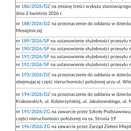
nr
186/2026/DZ
na zmianę treści wykazu stanowiącego
dnia 2 kwietnia 2026 r.
nr
188/2026/DZ
na przeznaczenie do oddania w dzierż
Mosiężniczej
nr
189/2026/SP
na ustanowienie służebności przesyłu n
nr
190/2026/SP
na ustanowienie służebności przesyłu n
nr
191/2026/SP
na ustanowienie służebności przesyłu n
nr
192/2026/SP
na ustanowienie służebności przesyłu na
nr
193/2026/DZ
na przeznaczenie do oddania w dzier
obejmującej część nieruchomości położonej przy ul. Wl
nr
194/2026/DZ
na przeznaczenie do oddania w dzierża
Krakowskich, ul. Kobierzyńskiej, ul. Jakubowskiego, ul.
nr
195/2026/ZG
na zawarcie przez Szkołę Podstawową
części nieruchomości położonej na os. Strusia 19
nr
196/2026/ZG
na zawarcie przez Zarząd Zieleni Mie