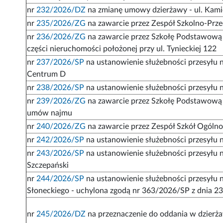
nr
232/2026/DZ
na zmianę umowy dzierżawy - ul. Kam
nr
235/2026/ZG
na zawarcie przez Zespół Szkolno-Prze
nr
236/2026/ZG
na zawarcie przez Szkołę Podstawową 
części nieruchomości położonej przy ul. Tynieckiej 122
nr
237/2026/SP
na ustanowienie służebności przesyłu na
Centrum D
nr
238/2026/SP
na ustanowienie służebności przesyłu 
nr
239/2026/ZG
na zawarcie przez Szkołę Podstawową 
umów najmu
nr
240/2026/ZG
na zawarcie przez Zespół Szkół Ogóln
nr
242/2026/SP
na ustanowienie służebności przesyłu na
nr
243/2026/SP
na ustanowienie służebności przesyłu na
Szczepański
nr
244/2026/SP
na ustanowienie służebności przesyłu na
Słoneckiego - uchylona zgodą nr 363/2026/SP z dnia 23
nr
245/2026/DZ
na przeznaczenie do oddania w dzierża