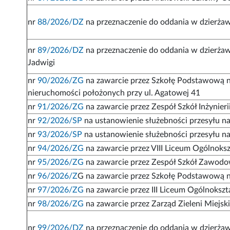
nr
88/2026/DZ
na przeznaczenie do oddania w dzierżaw
nr
89/2026/DZ
na przeznaczenie do oddania w dzierżaw
Jadwigi
nr
90/2026/ZG
na zawarcie przez Szkołę Podstawową n
nieruchomości położonych przy ul. Agatowej 41
nr
91/2026/ZG
na zawarcie przez Zespół Szkół Inżynier
nr
92/2026/SP
na ustanowienie służebności przesyłu na 
nr
93/2026/SP
na ustanowienie służebności przesyłu na 
nr
94/2026/ZG
na zawarcie przez VIII Liceum Ogólnoks
nr
95/2026/ZG
na zawarcie przez Zespół Szkół Zawod
nr
96/2026/Z
G na zawarcie przez Szkołę Podstawową nr
nr
97/2026/ZG
na zawarcie przez III Liceum Ogólnoks
nr
98/2026/ZG
na zawarcie przez Zarząd Zieleni Miejs
nr
99/2026/DZ
na przeznaczenie do oddania w dzierża