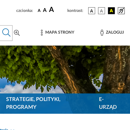
A
A
czcionka:
A
kontrast:
MAPA STRONY
ZALOGUJ
STRATEGIE, POLITYKI,
E-
PROGRAMY
URZĄD