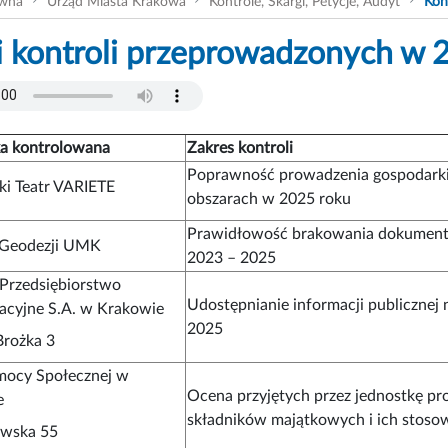
ówna
Urząd Miasta Krakowa
Kontrole, Skargi, Petycje, Audyt
Kon
 kontroli przeprowadzonych w 2
ka kontrolowana
Zakres kontroli
Poprawność prowadzenia gospodarki
i Teatr VARIETE
obszarach w 2025 roku
Prawidłowość brakowania dokumentac
 Geodezji UMK
2023 – 2025
 Przedsiębiorstwo
Udostępnianie informacji publicznej
cyjne S.A. w Krakowie
2025
Brożka 3
ocy Społecznej w
Ocena przyjętych przez jednostkę pr
e
składników majątkowych i ich stoso
owska 55