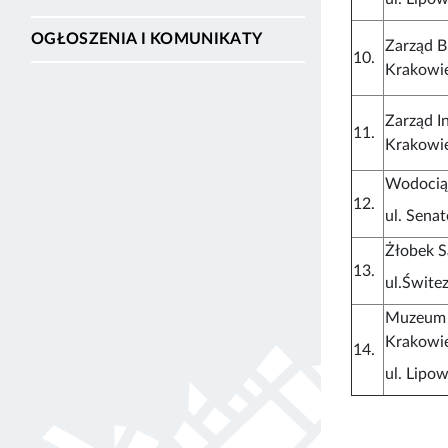
OGŁOSZENIA I KOMUNIKATY
Zarząd 
10.
Krakowi
Zarząd I
11.
Krakowi
Wodociąg
12.
ul. Senat
Żłobek 
13.
ul.Świtez
Muzeum 
Krakow
14.
ul. Lipo