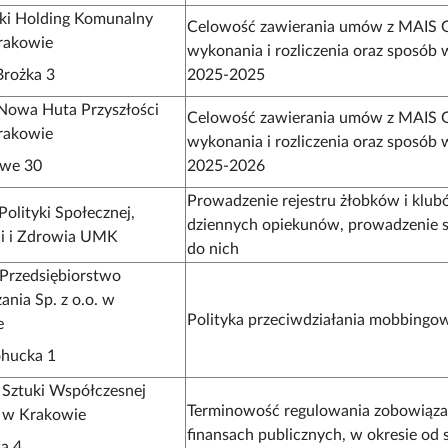
ki Holding Komunalny
Celowość zawierania umów z MAIS G
rakowie
wykonania i rozliczenia oraz sposó
Brożka 3
2025-2025
Nowa Huta Przyszłości
Celowość zawierania umów z MAIS G
rakowie
wykonania i rozliczenia oraz sposó
owe 30
2025-2026
Prowadzenie rejestru żłobków i klub
Polityki Społecznej,
dziennych opiekunów, prowadzenie 
i i Zdrowia UMK
do nich
 Przedsiębiorstwo
ania Sp. z o.o. w
Polityka przeciwdziałania mobbingowi
e
ohucka 1
Sztuki Współczesnej
Terminowość regulowania zobowiązań
w Krakowie
finansach publicznych, w okresie od 
wa 4