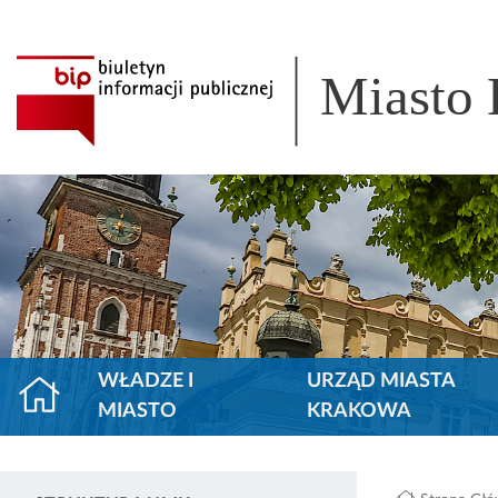
Miasto
WŁADZE I
URZĄD MIASTA
MIASTO
KRAKOWA