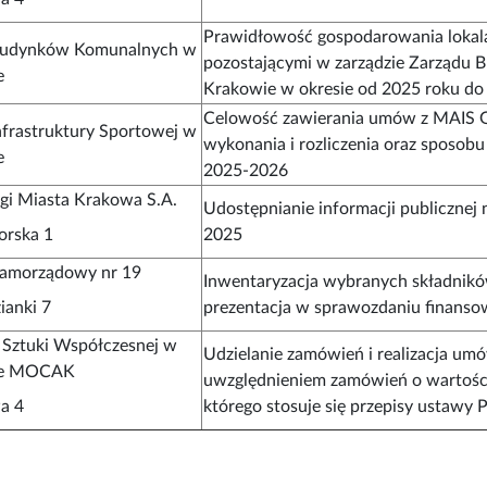
Prawidłowość gospodarowania loka
Budynków Komunalnych w
pozostającymi w zarządzie Zarządu
e
Krakowie w okresie od 2025 roku do 
Celowość zawierania umów z MAIS G
nfrastruktury Sportowej w
wykonania i rozliczenia oraz sposo
e
2025-2026
i Miasta Krakowa S.A.
Udostępnianie informacji publicznej
orska 1
2025
Samorządowy nr 19
Inwentaryzacja wybranych składnikó
ianki 7
prezentacja w sprawozdaniu finanso
Sztuki Współczesnej w
Udzielanie zamówień i realizacja um
ie MOCAK
uwzględnieniem zamówień o wartości 
wa 4
którego stosuje się przepisy ustawy