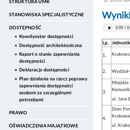
Strona Gł
STRUKTURA UMK
Wyniki
STANOWISKA SPECJALISTYCZNE
DOSTĘPNOŚĆ
Koordynator dostępności
Lp.
Jednost
Dostępność architektoniczna
Krakowsk
Raport o stanie zapewniania
1.
dostępności
Deklaracja dostępności
2.
Wydział
Plan działania na rzecz poprawy
Miejskie
zapewniania dostępności
Komunika
3.
osobom ze szczególnymi
ul. Jana 
potrzebami
Dom Pom
PRAWO
Krakowi
4.
ul. Krak
OŚWIADCZENIA MAJĄTKOWE