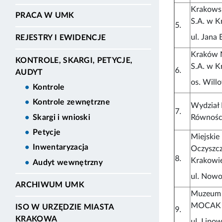
Krakows
PRACA W UMK
S.A. w K
5.
ul. Jana 
REJESTRY I EWIDENCJE
Kraków 
KONTROLE, SKARGI, PETYCJE,
S.A. w K
6.
AUDYT
os. Will
Kontrole
Kontrole zewnętrzne
Wydział 
7.
Równośc
Skargi i wnioski
Petycje
Miejskie
Inwentaryzacja
Oczyszcz
8.
Krakowi
Audyt wewnętrzny
ul. Now
ARCHIWUM UMK
Muzeum 
MOCAK 
ISO W URZĘDZIE MIASTA
9.
KRAKOWA
ul. Lipo