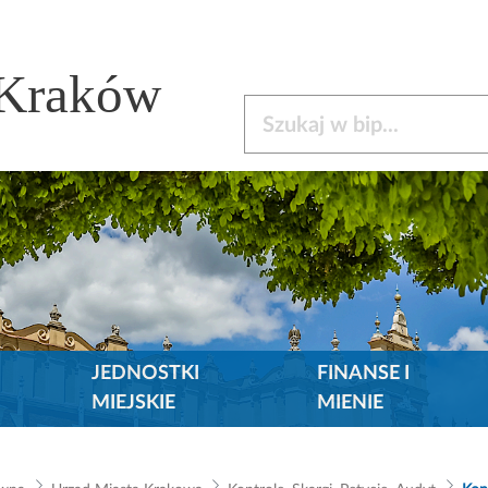
 Kraków
Szukaj w bip
JEDNOSTKI
FINANSE I
MIEJSKIE
MIENIE