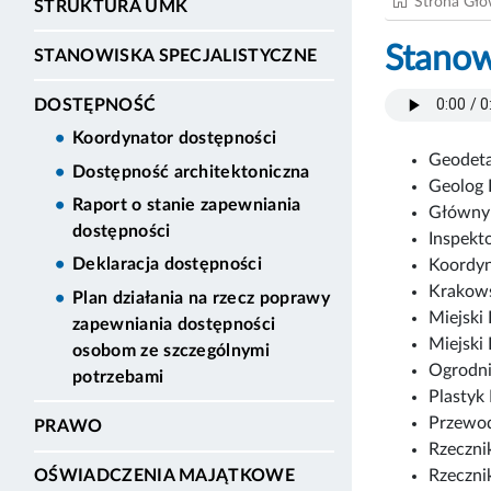
Strona Gł
STRUKTURA UMK
Stanow
STANOWISKA SPECJALISTYCZNE
DOSTĘPNOŚĆ
Koordynator dostępności
Geodet
Dostępność architektoniczna
Geolog
Raport o stanie zapewniania
Główny 
dostępności
Inspek
Deklaracja dostępności
Koordyn
Krakows
Plan działania na rzecz poprawy
Miejski
zapewniania dostępności
Miejski
osobom ze szczególnymi
Ogrodni
potrzebami
Plastyk
Przewod
PRAWO
Rzeczni
Rzeczni
OŚWIADCZENIA MAJĄTKOWE