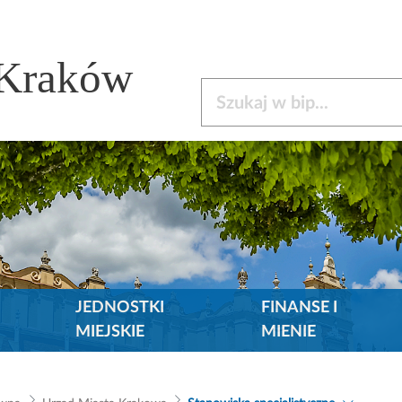
 Kraków
Szukaj w bip
JEDNOSTKI
FINANSE I
MIEJSKIE
MIENIE