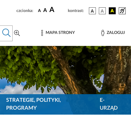
A
A
czcionka:
A
kontrast:
MAPA STRONY
ZALOGUJ
STRATEGIE, POLITYKI,
E-
PROGRAMY
URZĄD