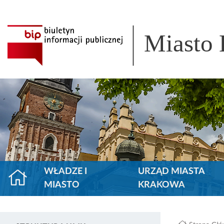
Miasto
WŁADZE I
URZĄD MIASTA
MIASTO
KRAKOWA