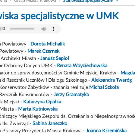
ówna
Urząd Miasta Krakowa
Stanowiska specjalistyczne
iska specjalistyczne w UMK
a Powiatowy -
Dorota Michalik
 Powiatowy -
Marek Czernek
Architekt Miasta -
Janusz Sepioł
tor Ochrony Danych UMK -
Renata Woyciechowska
ator do spraw dostępności w Gminie Miejskiej Kraków -
Magda
ki Rzecznik Uczniów i Dialogu Szkolnego -
Aleksandra Twaróg
 Konserwator Zabytków - zadania realizuje
Michał Szkoła
 Rzecznik Konsumentów -
Jerzy Gramatyka
k Miejski -
Katarzyna Opałka
 Miasta -
Marta Kutniowska
niczący Miejskiego Zespołu ds. Orzekania o Niepełnosprawnoś
k ds. Zwierząt -
Sabina Janeczko
k Prasowy Prezydenta Miasta Krakowa -
Joanna Krzemińska