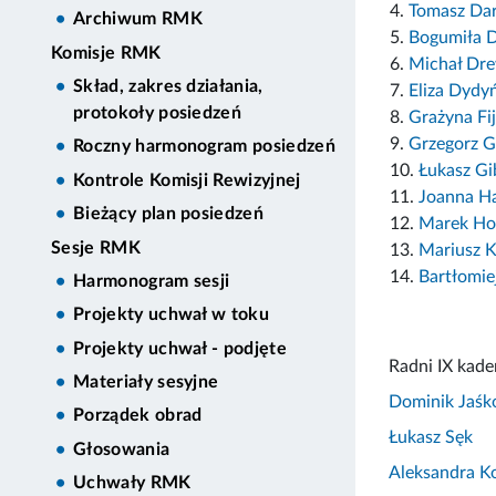
4.
Tomasz Da
Archiwum RMK
5.
Bogumiła D
Komisje RMK
6.
Michał Dre
Skład, zakres działania,
7.
Eliza Dydy
protokoły posiedzeń
8.
Grażyna Fi
9.
Grzegorz G
Roczny harmonogram posiedzeń
10.
Łukasz Gi
Kontrole Komisji Rewizyjnej
11.
Joanna H
Bieżący plan posiedzeń
12.
Marek Ho
Sesje RMK
13.
Mariusz 
14.
Bartłomie
Harmonogram sesji
Projekty uchwał w toku
Projekty uchwał - podjęte
Radni IX kade
Materiały sesyjne
Dominik Jaśk
Porządek obrad
Łukasz Sęk
Głosowania
Aleksandra K
Uchwały RMK