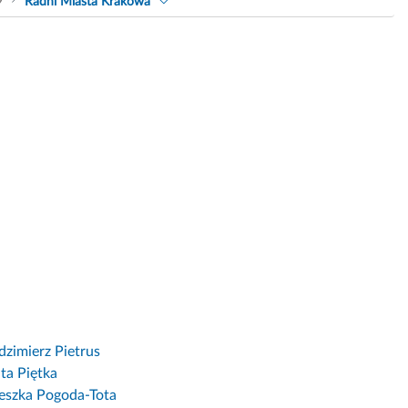
9
Radni Miasta Krakowa
zimierz Pietrus
ta Piętka
eszka Pogoda-Tota