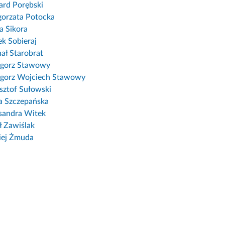
rd Porębski
orzata Potocka
a Sikora
k Sobieraj
ał Starobrat
egorz Stawowy
gorz Wojciech Stawowy
sztof Sułowski
ja Szczepańska
sandra Witek
ł Zawiślak
iej Żmuda