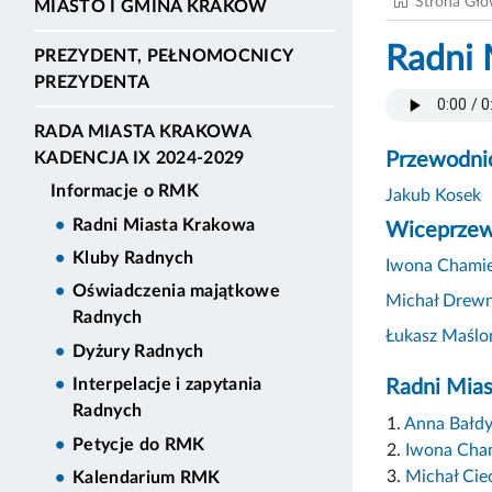
Strona Gł
MIASTO I GMINA KRAKÓW
Radni 
PREZYDENT, PEŁNOMOCNICY
PREZYDENTA
RADA MIASTA KRAKOWA
Przewodni
KADENCJA IX 2024-2029
Informacje o RMK
Jakub Kosek
Radni Miasta Krakowa
Wiceprzew
Kluby Radnych
Iwona Chamie
Oświadczenia majątkowe
Michał Drewn
Radnych
Łukasz Maślo
Dyżury Radnych
Interpelacje i zapytania
Radni Mia
Radnych
1.
Anna Bałd
Petycje do RMK
2.
Iwona Cha
3.
Michał Cie
Kalendarium RMK