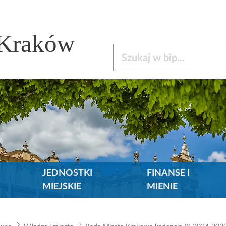
 Kraków
Szukaj w bip
JEDNOSTKI
FINANSE I
MIEJSKIE
MIENIE