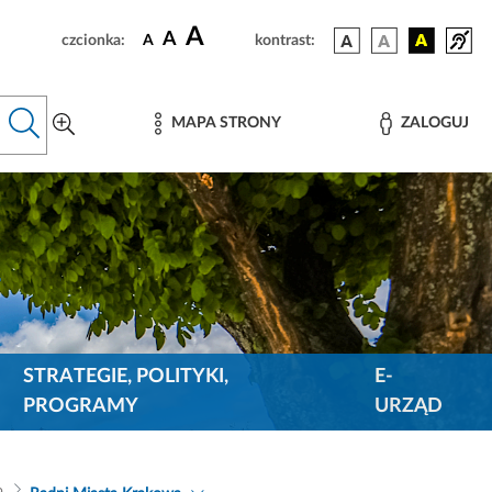
A
A
czcionka:
A
kontrast:
MAPA STRONY
ZALOGUJ
STRATEGIE, POLITYKI,
E-
PROGRAMY
URZĄD