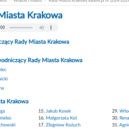
ówna
Władze i miasto
Rada Miasta Krakowa kadencja IX 2024-202
Miasta Krakowa
czący Rady Miasta Krakowa
odniczący Rady Miasta Krakowa
lec
icki
na
sta Krakowa
yga
15.
Jakub Kosek
29.
Włod
mielec
16.
Małgorzata Kot
30.
Rena
chowski
17.
Zbigniew Kożuch
31.
Agni