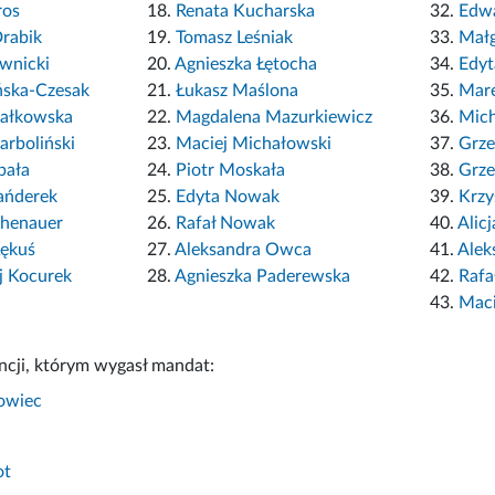
ros
18.
Renata Kucharska
32.
Edwa
rabik
19.
Tomasz Leśniak
33.
Małg
wnicki
20.
Agnieszka Łętocha
34.
Edyt
ńska-Czesak
21.
Łukasz Maślona
35.
Mare
jałkowska
22.
Magdalena Mazurkiewicz
36.
Mich
arboliński
23.
Maciej Michałowski
37.
Grz
bała
24.
Piotr Moskała
38.
Grze
ańderek
25.
Edyta Nowak
39.
Krzy
henauer
26.
Rafał Nowak
40.
Alic
Kękuś
27.
Aleksandra Owca
41.
Alek
j Kocurek
28.
Agnieszka Paderewska
42.
Rafa
43.
Mac
ncji, którym wygasł mandat:
owiec
ot