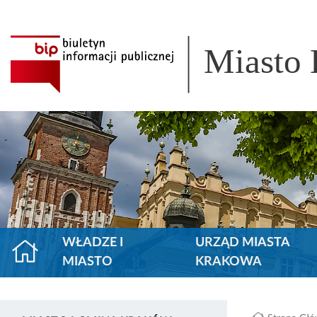
Miasto
WŁADZE I
URZĄD MIASTA
MIASTO
KRAKOWA