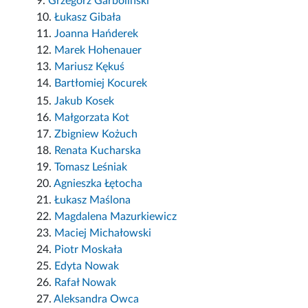
9.
Grzegorz Garboliński
10.
Łukasz Gibała
11.
Joanna Hańderek
12.
Marek Hohenauer
13.
Mariusz Kękuś
14.
Bartłomiej Kocurek
15.
Jakub Kosek
16.
Małgorzata Kot
17.
Zbigniew Kożuch
18.
Renata Kucharska
19.
Tomasz Leśniak
20.
Agnieszka Łętocha
21.
Łukasz Maślona
22.
Magdalena Mazurkiewicz
23.
Maciej Michałowski
24.
Piotr Moskała
25.
Edyta Nowak
26.
Rafał Nowak
27.
Aleksandra Owca