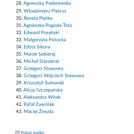
28.
Agnieszka Paderewska
29.
Włodzimierz Pietrus
30.
Renata Piętka
31.
Agnieszka Pogoda-Tota
32.
Edward Porębski
33.
Małgorzata Potocka
34.
Edyta Sikora
35.
Marek Sobieraj
36.
Michał Starobrat
37.
Grzegorz Stawowy
38.
Grzegorz Wojciech Stawowy
39.
Krzysztof Sułowski
40.
Alicja Szczepańska
41.
Aleksandra Witek
42.
Rafał Zawiślak
43.
Maciej Żmuda
Pokaż metkę