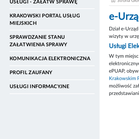
Strona Gł
USŁUGI - ZAŁATW SPRAWĘ
e-Urzą
KRAKOWSKI PORTAL USŁUG
MIEJSKICH
Dział e-Urząd
wizyty w urzę
SPRAWDZANIE STANU
ZAŁATWIENIA SPRAWY
Usługi Ele
W tym miejscu
KOMUNIKACJA ELEKTRONICZNA
elektroniczny
ePUAP, obywat
PROFIL ZAUFANY
Krakowskim P
możliwość zał
USŁUGI INFORMACYJNE
przedstawiani