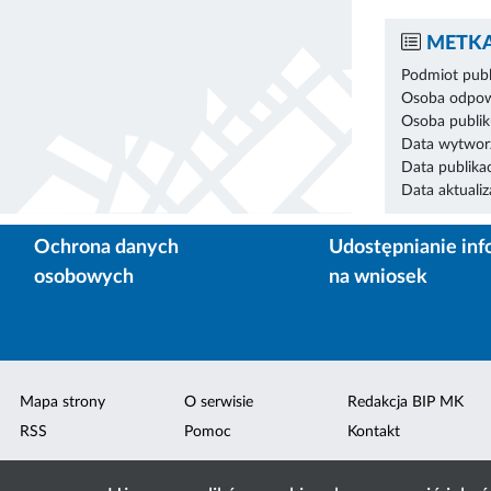
METKA
Podmiot publ
Osoba odpowi
Osoba publik
Data wytworz
Data publikac
Data aktualiza
Ochrona danych
Udostępnianie inf
osobowych
na wniosek
Mapa strony
O serwisie
Redakcja BIP MK
RSS
Pomoc
Kontakt