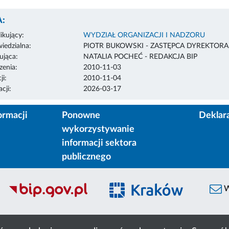
:
ikujący:
WYDZIAŁ ORGANIZACJI I NADZORU
edzialna:
PIOTR BUKOWSKI - ZASTĘPCA DYREKTOR
ująca:
NATALIA POCHEĆ - REDAKCJA BIP
enia:
2010-11-03
ji:
2010-11-04
cji:
2026-03-17
ormacji
Ponowne
Deklar
wykorzystywanie
informacji sektora
publicznego
W