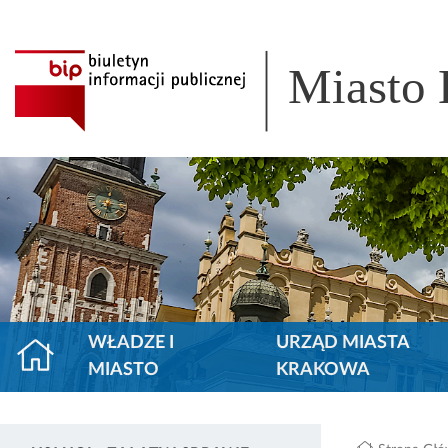
Miasto
WŁADZE I
URZĄD MIASTA
MIASTO
KRAKOWA