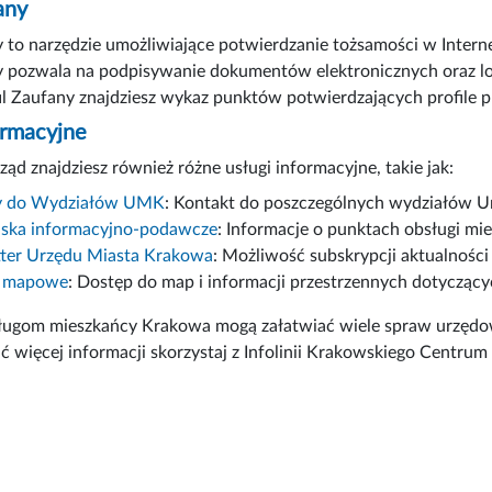
any
y to narzędzie umożliwiające potwierdzanie tożsamości w Interne
y pozwala na podpisywanie dokumentów elektronicznych oraz lo
il Zaufany znajdziesz wykaz punktów potwierdzających profile
ormacyjne
ząd znajdziesz również różne usługi informacyjne, takie jak:
ny do Wydziałów UMK
: Kontakt do poszczególnych wydziałów U
ska informacyjno-podawcze
: Informacje o punktach obsługi mi
ter Urzędu Miasta Krakowa
: Możliwość subskrypcji aktualnośc
y mapowe
: Dostęp do map i informacji przestrzennych dotycząc
sługom mieszkańcy Krakowa mogą załatwiać wiele spraw urzędow
ć więcej informacji skorzystaj z Infolinii Krakowskiego Centru