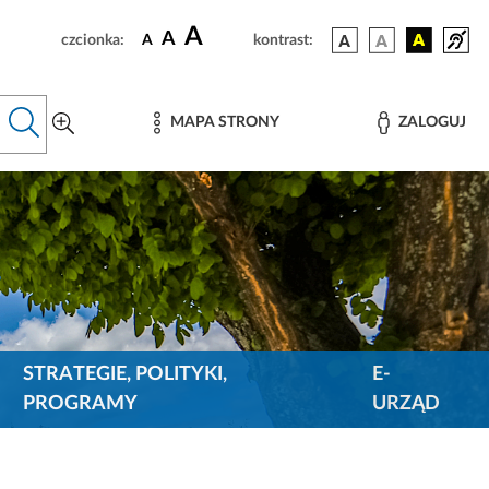
A
A
czcionka:
A
kontrast:
MAPA STRONY
ZALOGUJ
STRATEGIE, POLITYKI,
E-
PROGRAMY
URZĄD