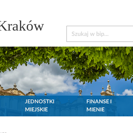
 Kraków
Szukaj w bip
JEDNOSTKI
FINANSE I
MIEJSKIE
MIENIE