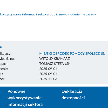
orzystywanie informacji sektora publicznego - odmienne zasady
:
ikujący:
MIEJSKI OŚRODEK POMOCY SPOŁECZNEJ
edzialna:
WITOLD KRAMARZ
ująca:
TOMASZ STEFAŃSKI
enia:
2025-09-01
ji:
2025-09-01
cji:
2025-11-03
Ponowne
Deklaracja
wykorzystywanie
dostępności
informacji sektora