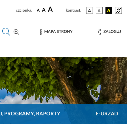
A
A
czcionka:
A
kontrast:
MAPA STRONY
ZALOGUJ
KI, PROGRAMY, RAPORTY
E-URZĄD