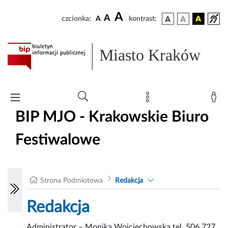
A
A
czcionka:
A
kontrast:
Miasto Kraków
BIP MJO - Krakowskie Biuro
Festiwalowe
Strona Podmiotowa
Redakcja
Redakcja
Administrator – Monika Wojciechowska tel. 506 727