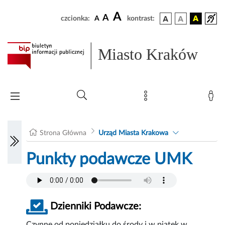
A
A
czcionka:
A
kontrast:
Miasto Kraków
Strona Główna
Urząd Miasta Krakowa
Punkty podawcze UMK
Dzienniki Podawcze:
Czynne od poniedziałku do środy i w piątek w