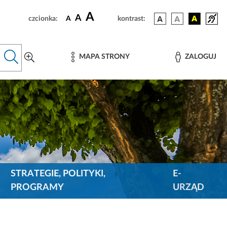
A
A
czcionka:
A
kontrast:
MAPA STRONY
ZALOGUJ
STRATEGIE, POLITYKI,
E-
PROGRAMY
URZĄD