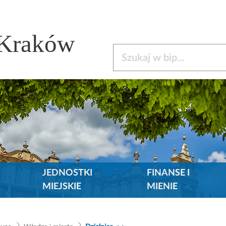
 Kraków
Szukaj w bip
JEDNOSTKI
FINANSE I
MIEJSKIE
MIENIE