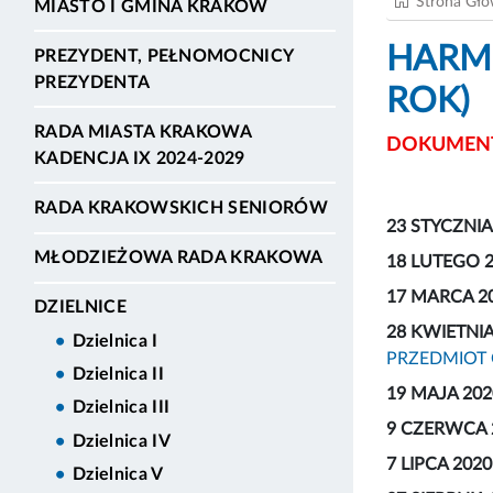
Strona Gł
MIASTO I GMINA KRAKÓW
HARMO
PREZYDENT, PEŁNOMOCNICY
PREZYDENTA
ROK)
RADA MIASTA KRAKOWA
DOKUMENT
KADENCJA IX 2024-2029
RADA KRAKOWSKICH SENIORÓW
23 STYCZNIA
MŁODZIEŻOWA RADA KRAKOWA
18 LUTEGO 
17 MARCA 2
DZIELNICE
28 KWIETNIA
Dzielnica I
PRZEDMIOT
Dzielnica II
19 MAJA 202
Dzielnica III
9 CZERWCA 
Dzielnica IV
7 LIPCA 2020
Dzielnica V