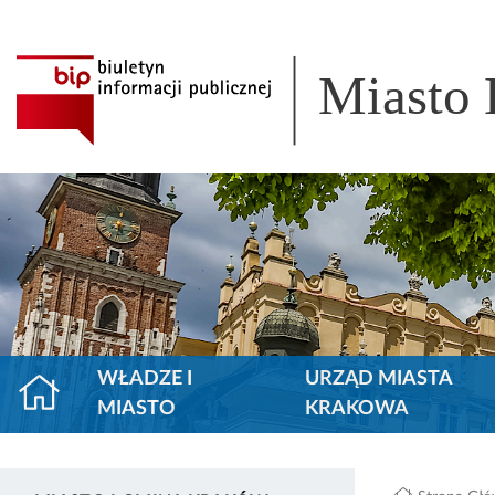
Miasto
WŁADZE I
URZĄD MIASTA
MIASTO
KRAKOWA