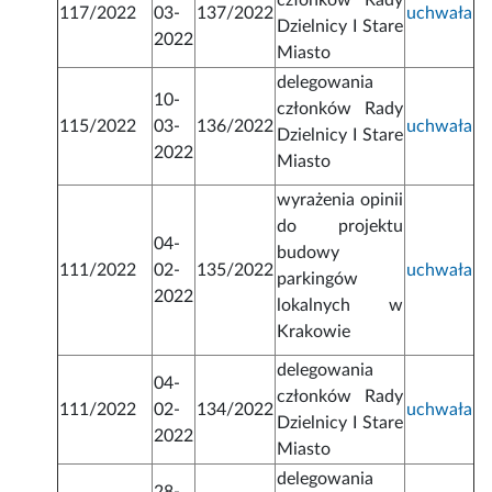
członków Rady
117/2022
03-
137/2022
uchwała
Dzielnicy I Stare
2022
Miasto
delegowania
10-
członków Rady
115/2022
03-
136/2022
uchwała
Dzielnicy I Stare
2022
Miasto
wyrażenia opinii
do projektu
04-
budowy
111/2022
02-
135/2022
uchwała
parkingów
2022
lokalnych w
Krakowie
delegowania
04-
członków Rady
111/2022
02-
134/2022
uchwała
Dzielnicy I Stare
2022
Miasto
delegowania