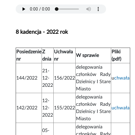
8 kadencja - 2022 rok
Posiedzenie
Z
Uchwała
Pliki
W sprawie
nr
dnia
nr
(pdf)
delegowania
21-
członków Rady
144/2022
12-
156/2022
u
chwała
Dzielnicy I Stare
2022
Miasto
delegowania
12-
członków Rady
142/2022
12-
155/2022
uchwała
Dzielnicy I Stare
2022
Miasto
delegowania
05-
członków Rady