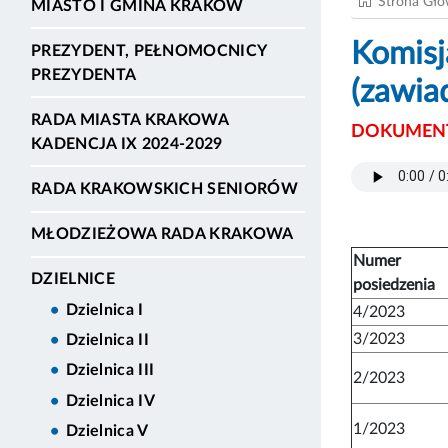
Strona Gł
MIASTO I GMINA KRAKÓW
Komisj
PREZYDENT, PEŁNOMOCNICY
PREZYDENTA
(zawia
RADA MIASTA KRAKOWA
DOKUMENT
KADENCJA IX 2024-2029
RADA KRAKOWSKICH SENIORÓW
MŁODZIEŻOWA RADA KRAKOWA
Numer
DZIELNICE
posiedzenia
Dzielnica I
4/2023
3/2023
Dzielnica II
Dzielnica III
2/2023
Dzielnica IV
1/2023
Dzielnica V