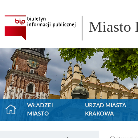
Miasto
WŁADZE I
URZĄD MIASTA
MIASTO
KRAKOWA