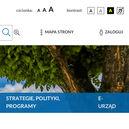
A
A
czcionka:
A
kontrast:
MAPA STRONY
ZALOGUJ
STRATEGIE, POLITYKI,
E-
PROGRAMY
URZĄD