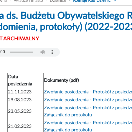
ówna
Władze i miasto
Dzielnice
Komisje Rad Dzielnic
a ds. Budżetu Obywatelskiego Ra
domienia, protokoły) (2022-202
 ARCHIWALNY
Data
Dokumenty (pdf)
posiedzenia
21.11.2023
Zwołanie posiedzenia
-
Protokół z posiedz
29.08.2023
Zwołanie posiedzenia
-
Protokół z posiedz
Zwołanie posiedzenia
-
Protokół z posiedz
23.05.2023
Załącznik do protokołu
Zwołanie posiedzenia
-
Protokół z posiedz
21.02.2023
Załącznik do protokołu