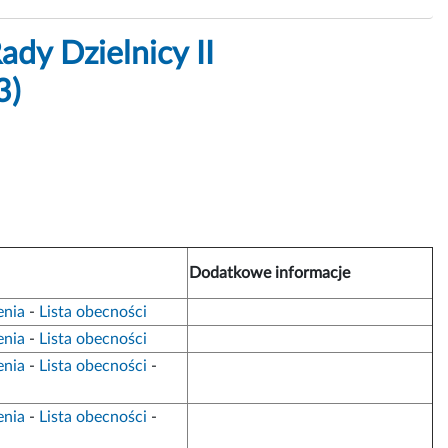
dy Dzielnicy II
3)
Dodatkowe informacje
enia
-
Lista obecności
enia
-
Lista obecności
enia
-
Lista obecności
-
enia
-
Lista obecności
-