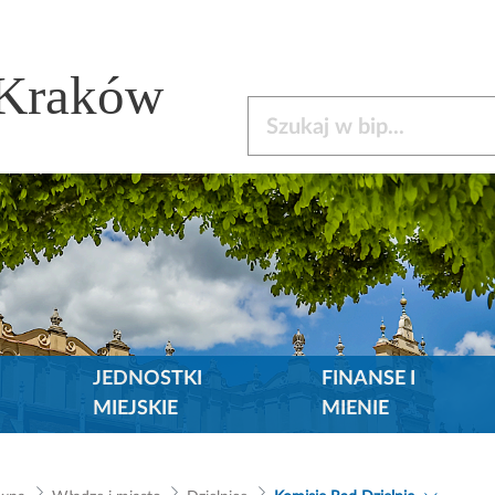
 Kraków
Szukaj w bip
JEDNOSTKI
FINANSE I
MIEJSKIE
MIENIE