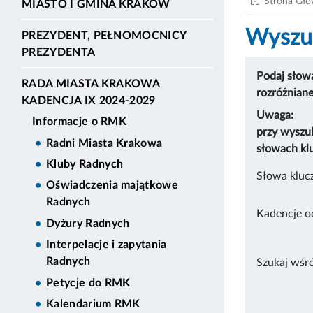
Strona Gł
MIASTO I GMINA KRAKÓW
Wyszuk
PREZYDENT, PEŁNOMOCNICY
PREZYDENTA
Podaj słowa
RADA MIASTA KRAKOWA
rozróżnian
KADENCJA IX 2024-2029
Uwaga:
Informacje o RMK
przy wyszu
Radni Miasta Krakowa
słowach kl
Kluby Radnych
Słowa kluc
Oświadczenia majątkowe
Radnych
Kadencje o
Dyżury Radnych
Interpelacje i zapytania
Radnych
Szukaj wśr
Petycje do RMK
Kalendarium RMK