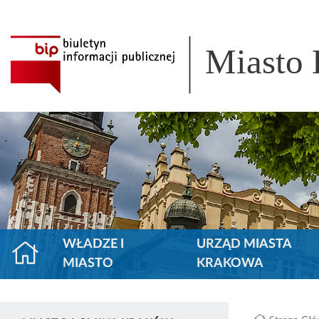
Miasto
WŁADZE I
URZĄD MIASTA
MIASTO
KRAKOWA