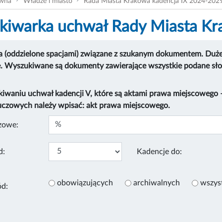
ówna
Władze i miasto
Rada Miasta Krakowa kadencja IX 2024-202
iwarka uchwał Rady Miasta K
 (oddzielone spacjami) związane z szukanym dokumentem. Duże i
e. Wyszukiwane są dokumenty zawierające wszystkie podane sł
kiwaniu uchwał kadencji V, które są aktami prawa miejscowego
uczowych należy wpisać: akt prawa miejscowego.
zowe:
d:
Kadencje do:
obowiązujących
archiwalnych
wszys
ód: