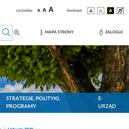
A
A
czcionka:
A
kontrast:
MAPA STRONY
ZALOGUJ
STRATEGIE, POLITYKI,
E-
PROGRAMY
URZĄD