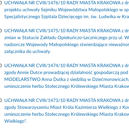
0
UCHWAŁA NR CVIII/1476/10 RADY MIASTA KRAKOWA z dnia 8 
projektu uchwały Sejmiku Województwa Małopolskiego w sp
Specjalistycznego Szpitala Dziecięcego im. św. Ludwika w Kr
0
UCHWAŁA NR CVIII/1475/10 RADY MIASTA KRAKOWA z dnia 8
zmian w Statucie Zakładu Opiekuńczo-Leczniczego przy ul. W
nadzorcze Wojewody Małopolskiego stwierdzające nieważność 
załącznika do uchwały.
0
UCHWAŁA NR CVIII/1474/10 RADY MIASTA KRAKOWA z dnia 8
zgody Annie Dutce prowadzącej działalność gospodarczą 
MODELARSTWO Anna Dutka z siedzibą w Dziećmorowicach, ul
umieszczenie herbu Stołecznego Królewskiego Miasta Krako
0
UCHWAŁA NR CVIII/1473/10 RADY MIASTA KRAKOWA z dnia 8
zgody Stowarzyszeniu Miast Króla Kazimierza Wielkiego z Ko
umieszczenie herbu Stołecznego Królewskiego Miasta Krakow
Wielkiego''.