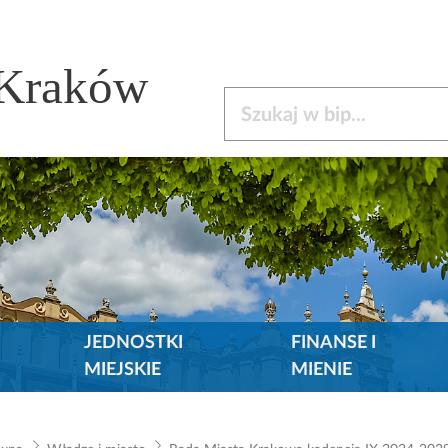
 Kraków
Szukaj w bip
JEDNOSTKI
FINANSE I
MIEJSKIE
MIENIE