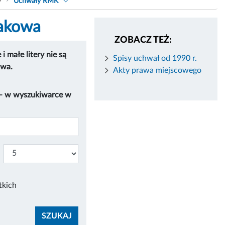
9
Uchwały RMK
rakowa
ZOBACZ TEŻ:
 małe litery nie są
Spisy uchwał od 1990 r.
owa.
Akty prawa miejscowego
 – w wyszukiwarce w
tkich