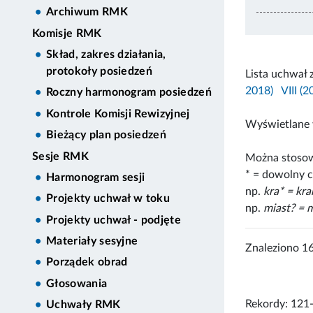
Archiwum RMK
Komisje RMK
Skład, zakres działania,
protokoły posiedzeń
Lista uchwał 
2018)
VIII (
Roczny harmonogram posiedzeń
Kontrole Komisji Rewizyjnej
Wyświetlane 
Bieżący plan posiedzeń
Sesje RMK
Można stosow
* = dowolny c
Harmonogram sesji
np.
kra* = kr
Projekty uchwał w toku
np.
miast? = m
Projekty uchwał - podjęte
Materiały sesyjne
Znaleziono 1
Porządek obrad
Głosowania
Rekordy: 121
Uchwały RMK