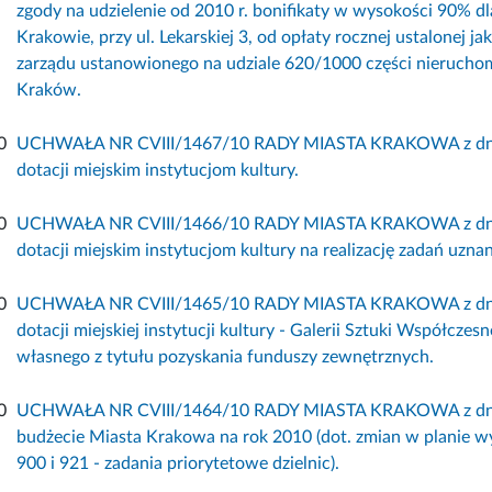
zgody na udzielenie od 2010 r. bonifikaty w wysokości 90% d
Krakowie, przy ul. Lekarskiej 3, od opłaty rocznej ustalonej j
zarządu ustanowionego na udziale 620/1000 części nierucho
Kraków.
0
UCHWAŁA NR CVIII/1467/10 RADY MIASTA KRAKOWA z dnia 8
dotacji miejskim instytucjom kultury.
0
UCHWAŁA NR CVIII/1466/10 RADY MIASTA KRAKOWA z dnia 8
dotacji miejskim instytucjom kultury na realizację zadań uzna
0
UCHWAŁA NR CVIII/1465/10 RADY MIASTA KRAKOWA z dnia 8
dotacji miejskiej instytucji kultury - Galerii Sztuki Współczes
własnego z tytułu pozyskania funduszy zewnętrznych.
0
UCHWAŁA NR CVIII/1464/10 RADY MIASTA KRAKOWA z dnia 8
budżecie Miasta Krakowa na rok 2010 (dot. zmian w planie w
900 i 921 - zadania priorytetowe dzielnic).