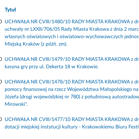
Tytuł
0
UCHWAŁA NR CVIII/1480/10 RADY MIASTA KRAKOWA z dnia 8
uchwały nr LXXII/706/05 Rady Miasta Krakowa z dnia 2 mar
własnych oświatowych i oświatowo-wychowawczych jednos
Miejską Kraków (z późń. zm).
0
UCHWAŁA NR CVIII/1479/10 RADY MIASTA KRAKOWA z dnia 8 
kasyna gry przy ul. Dekerta 18 w Krakowie.
0
UCHWAŁA NR CVIII/1478/10 RADY MIASTA KRAKOWA z dnia 8
pomocy finansowej na rzecz Województwa Małopolskiego na rea
Józefa (drogi wojewódzkiej nr 780) z południową autostra
Mirowski''.
0
UCHWAŁA NR CVIII/1477/10 RADY MIASTA KRAKOWA z dnia 8
dotacji miejskiej instytucji kultury - Krakowskiemu Biuru Fe