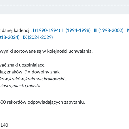
z danej kadencji:
I (1990-1994)
II (1994-1998)
III (1998-2002)
I
2018-2024)
IX (2024-2029)
wyniki sortowane są w kolejności uchwalania.
ać znaki uogólniające.
iąg znaków, ? = dowolny znak
akow,kraków,krakowa,krakowski ...
iasto,miastu,miasta ...
600 rekordów odpowiadających zapytaniu.
-140