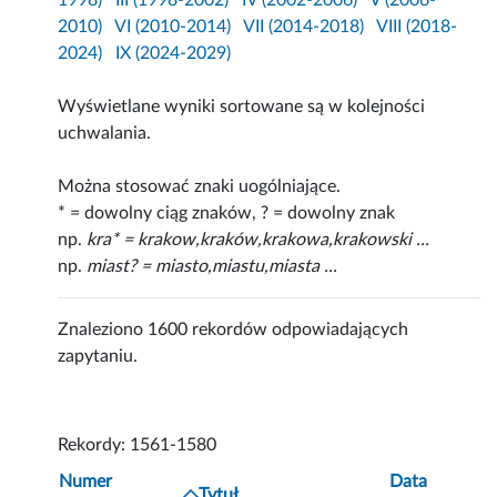
1998)
III (1998-2002)
IV (2002-2006)
V (2006-
2010)
VI (2010-2014)
VII (2014-2018)
VIII (2018-
2024)
IX (2024-2029)
Wyświetlane wyniki sortowane są w kolejności
uchwalania.
Można stosować znaki uogólniające.
* = dowolny ciąg znaków, ? = dowolny znak
np.
kra* = krakow,kraków,krakowa,krakowski ...
np.
miast? = miasto,miastu,miasta ...
Znaleziono 1600 rekordów odpowiadających
zapytaniu.
Rekordy: 1561-1580
Numer
Data
Tytuł