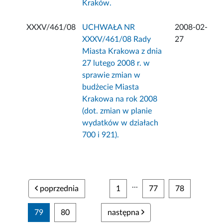
Kraków.
XXXV/461/08
UCHWAŁA NR
2008-02-
XXXV/461/08 Rady
27
Miasta Krakowa z dnia
27 lutego 2008 r. w
sprawie zmian w
budżecie Miasta
Krakowa na rok 2008
(dot. zmian w planie
wydatków w działach
700 i 921).
...
poprzednia
1
77
78
79
80
następna