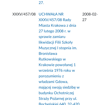
27.
XXXV/457/08
UCHWAŁA NR
2008-02-
XXXV/457/08 Rady
27
Miasta Krakowa z dnia
27 lutego 2008 r. w
sprawie zamiaru
likwidacji Filii Szkoły
Muzycznej I stopnia im.
Bronisława
Rutkowskiego w
Krakowie powołanej 1
września 1976 roku w
porozumieniu z
władzami Gdowa,
mającej swoją siedzibę w
budynku Ochotniczej
Straży Pożarnej przy ul.
Bocheńskiej 640, 32-420