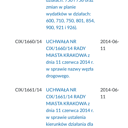
działach: 750 i 756 oraz
zmian w planie
wydatków w działach:
600, 710, 750, 801, 854,
900, 921 i 926).
CIX/1660/14
UCHWAŁA NR
2014-06-
CIX/1660/14 RADY
11
MIASTA KRAKOWA z
dnia 11 czerwca 2014 r.
w sprawie nazwy węzła
drogowego.
CIX/1661/14
UCHWAŁA NR
2014-06-
CIX/1661/14 RADY
11
MIASTA KRAKOWA z
dnia 11 czerwca 2014 r.
w sprawie ustalenia
kierunków działania dla