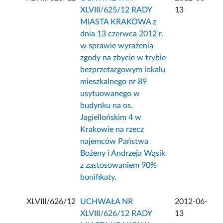
XLVIII/625/12 RADY
13
MIASTA KRAKOWA z
dnia 13 czerwca 2012 r.
w sprawie wyrażenia
zgody na zbycie w trybie
bezprzetargowym lokalu
mieszkalnego nr 89
usytuowanego w
budynku na os.
Jagiellońskim 4 w
Krakowie na rzecz
najemców Państwa
Bożeny i Andrzeja Wąsik
z zastosowaniem 90%
bonifikaty.
XLVIII/626/12
UCHWAŁA NR
2012-06-
XLVIII/626/12 RADY
13