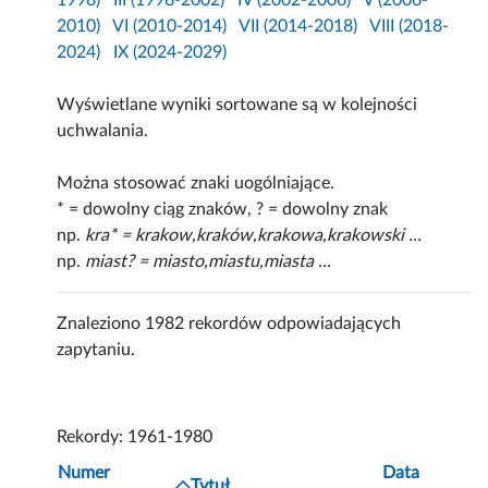
1998)
III (1998-2002)
IV (2002-2006)
V (2006-
2010)
VI (2010-2014)
VII (2014-2018)
VIII (2018-
2024)
IX (2024-2029)
Wyświetlane wyniki sortowane są w kolejności
uchwalania.
Można stosować znaki uogólniające.
* = dowolny ciąg znaków, ? = dowolny znak
np.
kra* = krakow,kraków,krakowa,krakowski ...
np.
miast? = miasto,miastu,miasta ...
Znaleziono 1982 rekordów odpowiadających
zapytaniu.
Rekordy: 1961-1980
Numer
Data
Tytuł