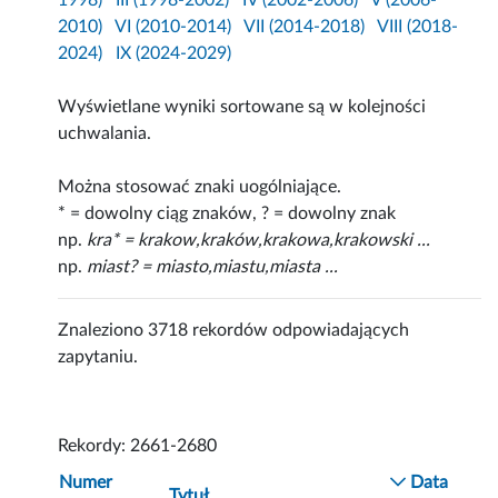
1998)
III (1998-2002)
IV (2002-2006)
V (2006-
2010)
VI (2010-2014)
VII (2014-2018)
VIII (2018-
2024)
IX (2024-2029)
Wyświetlane wyniki sortowane są w kolejności
uchwalania.
Można stosować znaki uogólniające.
* = dowolny ciąg znaków, ? = dowolny znak
np.
kra* = krakow,kraków,krakowa,krakowski ...
np.
miast? = miasto,miastu,miasta ...
Znaleziono 3718 rekordów odpowiadających
zapytaniu.
Rekordy: 2661-2680
Numer
Data
Tytuł