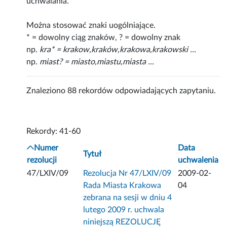
uchwalania.
Można stosować znaki uogólniające.
* = dowolny ciąg znaków, ? = dowolny znak
np.
kra* = krakow,kraków,krakowa,krakowski ...
np.
miast? = miasto,miastu,miasta ...
Znaleziono 88 rekordów odpowiadających zapytaniu.
Rekordy: 41-60
Numer
Data
Tytuł
rezolucji
uchwalenia
47/LXIV/09
Rezolucja Nr 47/LXIV/09
2009-02-
Rada Miasta Krakowa
04
zebrana na sesji w dniu 4
lutego 2009 r. uchwala
niniejszą REZOLUCJĘ