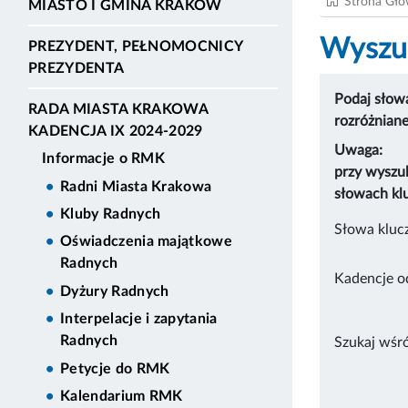
Strona Gł
MIASTO I GMINA KRAKÓW
Wyszuk
PREZYDENT, PEŁNOMOCNICY
PREZYDENTA
Podaj słowa
RADA MIASTA KRAKOWA
rozróżnian
KADENCJA IX 2024-2029
Uwaga:
Informacje o RMK
przy wyszu
Radni Miasta Krakowa
słowach kl
Kluby Radnych
Słowa kluc
Oświadczenia majątkowe
Radnych
Kadencje o
Dyżury Radnych
Interpelacje i zapytania
Radnych
Szukaj wśr
Petycje do RMK
Kalendarium RMK