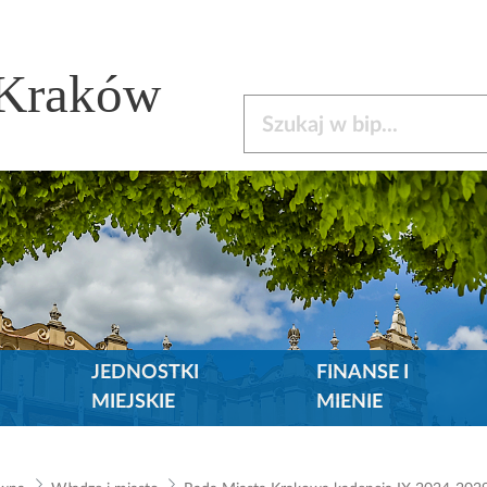
 Kraków
Szukaj w bip
JEDNOSTKI
FINANSE I
MIEJSKIE
MIENIE