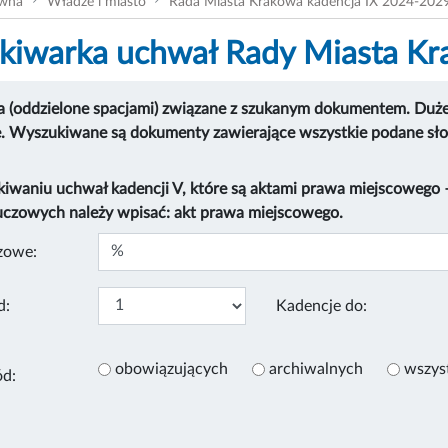
ówna
Władze i miasto
Rada Miasta Krakowa kadencja IX 2024-202
iwarka uchwał Rady Miasta K
 (oddzielone spacjami) związane z szukanym dokumentem. Duże i
e. Wyszukiwane są dokumenty zawierające wszystkie podane sł
kiwaniu uchwał kadencji V, które są aktami prawa miejscowego
uczowych należy wpisać: akt prawa miejscowego.
zowe:
d:
Kadencje do:
obowiązujących
archiwalnych
wszys
ód: