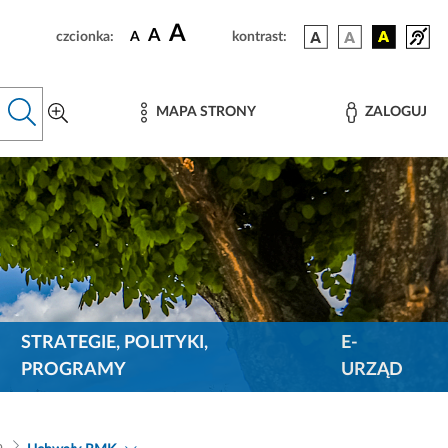
A
A
czcionka:
A
kontrast:
MAPA STRONY
ZALOGUJ
STRATEGIE, POLITYKI,
E-
PROGRAMY
URZĄD