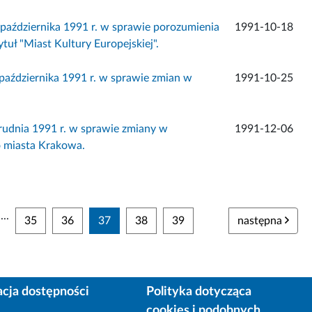
ździernika 1991 r. w sprawie porozumienia
1991-10-18
ł "Miast Kultury Europejskiej".
ździernika 1991 r. w sprawie zmian w
1991-10-25
udnia 1991 r. w sprawie zmiany w
1991-12-06
 miasta Krakowa.
...
35
36
37
38
39
następna
acja dostępności
Polityka dotycząca
cookies i podobnych