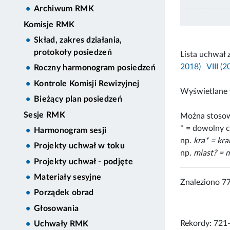
Archiwum RMK
Komisje RMK
Skład, zakres działania,
protokoły posiedzeń
Lista uchwał 
2018)
VIII (
Roczny harmonogram posiedzeń
Kontrole Komisji Rewizyjnej
Wyświetlane 
Bieżący plan posiedzeń
Sesje RMK
Można stosow
* = dowolny c
Harmonogram sesji
np.
kra* = kr
Projekty uchwał w toku
np.
miast? = m
Projekty uchwał - podjęte
Materiały sesyjne
Znaleziono 7
Porządek obrad
Głosowania
Rekordy: 721
Uchwały RMK