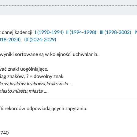
z danej kadencji:
I (1990-1994)
II (1994-1998)
III (1998-2002)
I
2018-2024)
IX (2024-2029)
wyniki sortowane są w kolejności uchwalania.
ać znaki uogólniające.
iąg znaków, ? = dowolny znak
akow,kraków,krakowa,krakowski ...
iasto,miastu,miasta ...
76 rekordów odpowiadających zapytaniu.
-740