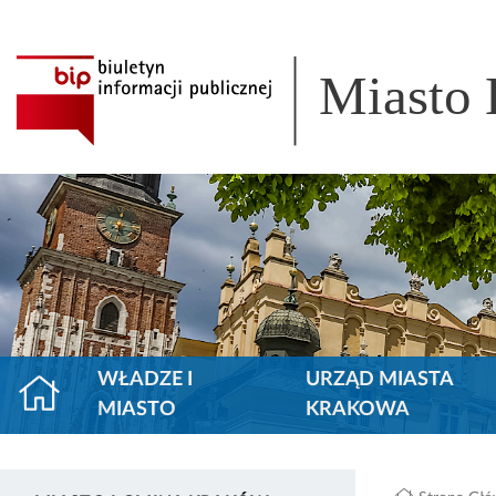
Miasto
WŁADZE I
URZĄD MIASTA
MIASTO
KRAKOWA