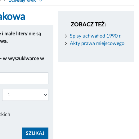
9
Uchwały RMK
rakowa
ZOBACZ TEŻ:
 małe litery nie są
Spisy uchwał od 1990 r.
owa.
Akty prawa miejscowego
 – w wyszukiwarce w
tkich