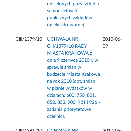
udzielonych pożyczek dla
samodzielnych
publicznych zakładów
opieki zdrowotnej.
CIII/1379/10
UCHWAŁA NR
2010-06-
CIII/1379/10 RADY
09
MIASTA KRAKOWA z
dnia 9 czerwca 2010 r. w
sprawie zmian w
budżecie Miasta Krakowa
na rok 2010 (dot. zmian
w planie wydatków w
działach: 600, 750, 801,
852, 853, 900, 921 i 926 -
zadania priorytetowe
dzielnic).
CIII/1381/10
UCHWAŁA NR
2010-06-