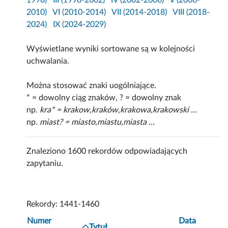
1998)
III (1998-2002)
IV (2002-2006)
V (2006-
2010)
VI (2010-2014)
VII (2014-2018)
VIII (2018-
2024)
IX (2024-2029)
Wyświetlane wyniki sortowane są w kolejności
uchwalania.
Można stosować znaki uogólniające.
* = dowolny ciąg znaków, ? = dowolny znak
np.
kra* = krakow,kraków,krakowa,krakowski ...
np.
miast? = miasto,miastu,miasta ...
Znaleziono 1600 rekordów odpowiadających
zapytaniu.
Rekordy: 1441-1460
Numer
Data
Tytuł