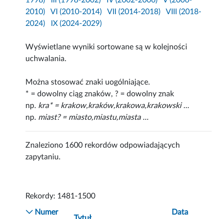
1998)
III (1998-2002)
IV (2002-2006)
V (2006-
2010)
VI (2010-2014)
VII (2014-2018)
VIII (2018-
2024)
IX (2024-2029)
Wyświetlane wyniki sortowane są w kolejności
uchwalania.
Można stosować znaki uogólniające.
* = dowolny ciąg znaków, ? = dowolny znak
np.
kra* = krakow,kraków,krakowa,krakowski ...
np.
miast? = miasto,miastu,miasta ...
Znaleziono 1600 rekordów odpowiadających
zapytaniu.
Rekordy: 1481-1500
Numer
Data
Tytuł