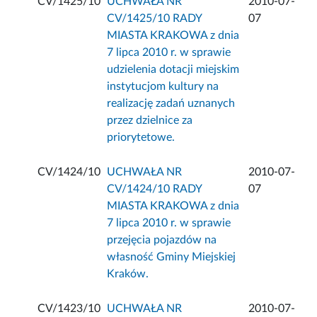
CV/1425/10
UCHWAŁA NR
2010-07-
CV/1425/10 RADY
07
MIASTA KRAKOWA z dnia
7 lipca 2010 r. w sprawie
udzielenia dotacji miejskim
instytucjom kultury na
realizację zadań uznanych
przez dzielnice za
priorytetowe.
CV/1424/10
UCHWAŁA NR
2010-07-
CV/1424/10 RADY
07
MIASTA KRAKOWA z dnia
7 lipca 2010 r. w sprawie
przejęcia pojazdów na
własność Gminy Miejskiej
Kraków.
CV/1423/10
UCHWAŁA NR
2010-07-