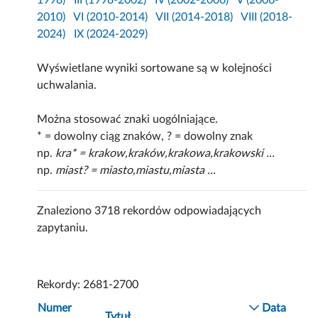
1998)
III (1998-2002)
IV (2002-2006)
V (2006-
2010)
VI (2010-2014)
VII (2014-2018)
VIII (2018-
2024)
IX (2024-2029)
Wyświetlane wyniki sortowane są w kolejności
uchwalania.
Można stosować znaki uogólniające.
* = dowolny ciąg znaków, ? = dowolny znak
np.
kra* = krakow,kraków,krakowa,krakowski ...
np.
miast? = miasto,miastu,miasta ...
Znaleziono 3718 rekordów odpowiadających
zapytaniu.
Rekordy: 2681-2700
Numer
Data
Tytuł