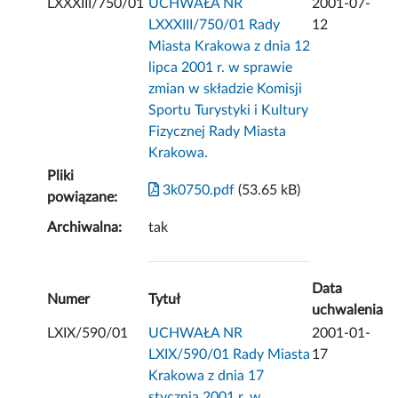
LXXXIII/750/01
UCHWAŁA NR
2001-07-
LXXXIII/750/01 Rady
12
Miasta Krakowa z dnia 12
lipca 2001 r. w sprawie
zmian w składzie Komisji
Sportu Turystyki i Kultury
Fizycznej Rady Miasta
Krakowa.
Pliki
3k0750.pdf
(53.65 kB)
powiązane:
Archiwalna:
tak
Data
Numer
Tytuł
uchwalenia
LXIX/590/01
UCHWAŁA NR
2001-01-
LXIX/590/01 Rady Miasta
17
Krakowa z dnia 17
stycznia 2001 r. w