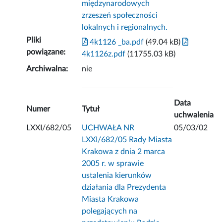
międzynarodowych
zrzeszeń społeczności
lokalnych i regionalnych.
Pliki
4k1126 _ba.pdf
(49.04 kB)
powiązane:
4k1126z.pdf
(11755.03 kB)
Archiwalna:
nie
Data
Numer
Tytuł
uchwalenia
LXXI/682/05
UCHWAŁA NR
05/03/02
LXXI/682/05 Rady Miasta
Krakowa z dnia 2 marca
2005 r. w sprawie
ustalenia kierunków
działania dla Prezydenta
Miasta Krakowa
polegających na