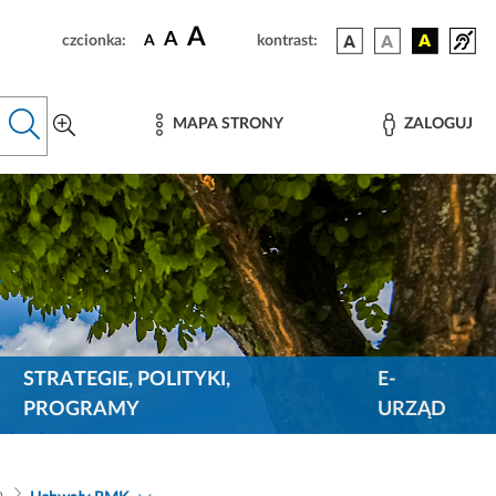
A
A
czcionka:
A
kontrast:
MAPA STRONY
ZALOGUJ
STRATEGIE, POLITYKI,
E-
PROGRAMY
URZĄD