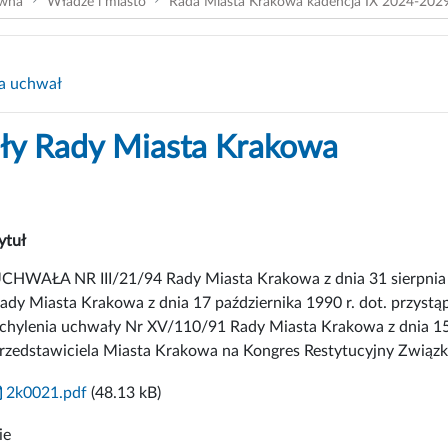
ówna
Władze i miasto
Rada Miasta Krakowa kadencja IX 2024-202
a uchwał
y Rady Miasta Krakowa
ytuł
CHWAŁA NR III/21/94 Rady Miasta Krakowa z dnia 31 sierpnia 
ady Miasta Krakowa z dnia 17 października 1990 r. dot. przyst
chylenia uchwały Nr XV/110/91 Rady Miasta Krakowa z dnia 15 
rzedstawiciela Miasta Krakowa na Kongres Restytucyjny Związk
2k0021.pdf
(48.13 kB)
ie