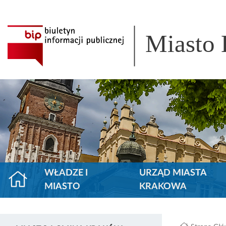
Miasto
WŁADZE I
URZĄD MIASTA
MIASTO
KRAKOWA