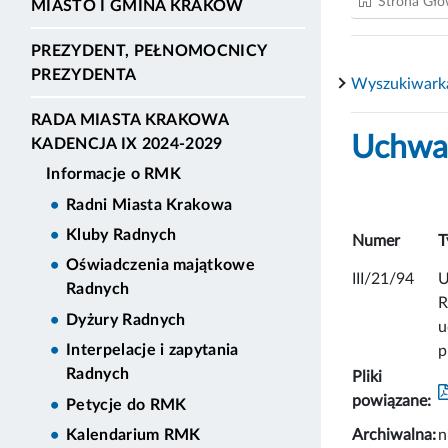
Strona Gł
MIASTO I GMINA KRAKÓW
PREZYDENT, PEŁNOMOCNICY
PREZYDENTA
Wyszukiwark
RADA MIASTA KRAKOWA
Uchwał
KADENCJA IX 2024-2029
Informacje o RMK
Radni Miasta Krakowa
Kluby Radnych
Numer
T
Oświadczenia majątkowe
III/21/94
U
Radnych
R
Dyżury Radnych
u
Interpelacje i zapytania
p
Radnych
Pliki
powiązane:
Petycje do RMK
Archiwalna:
n
Kalendarium RMK