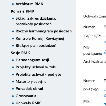
Archiwum RMK
Komisje RMK
Uchwały zmie
Skład, zakres działania,
protokoły posiedzeń
Numer
T
Roczny harmonogram posiedzeń
XV/110/91
U
Kontrole Komisji Rewizyjnej
p
Bieżący plan posiedzeń
Pliki
Sesje RMK
powiązane:
Harmonogram sesji
Archiwalna:
t
Projekty uchwał w toku
Projekty uchwał - podjęte
Numer
T
Materiały sesyjne
Porządek obrad
IX/57/90
U
Z
Głosowania
Pliki
Uchwały RMK