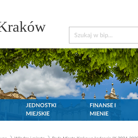
 Kraków
Szukaj w bip
JEDNOSTKI
FINANSE I
MIEJSKIE
MIENIE