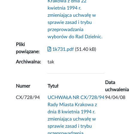
Krakowa z dnia 22
kwietnia 1994 r.
zmieniająca uchwałę w
sprawie zasad i trybu
przeprowadzania
wyborów do Rad Dzielnic.
Pliki
1k731.pdf
(51.40 kB)
powiązane:
Archiwalna:
tak
Data
Numer
Tytuł
uchwalenia
CX/728/94
UCHWAŁA NR CX/728/94
94/04/08
Rady Miasta Krakowa z
dnia 8 kwietnia 1994 r.
zmieniająca uchwałę w
sprawie zasad i trybu
przeprowadzenia