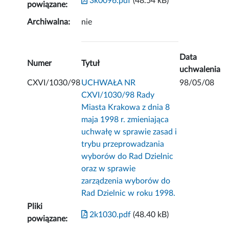
3k0096.pdf
(48.54 kB)
powiązane:
Archiwalna:
nie
Data
Numer
Tytuł
uchwalenia
CXVI/1030/98
UCHWAŁA NR
98/05/08
CXVI/1030/98 Rady
Miasta Krakowa z dnia 8
maja 1998 r. zmieniająca
uchwałę w sprawie zasad i
trybu przeprowadzania
wyborów do Rad Dzielnic
oraz w sprawie
zarządzenia wyborów do
Rad Dzielnic w roku 1998.
Pliki
2k1030.pdf
(48.40 kB)
powiązane: