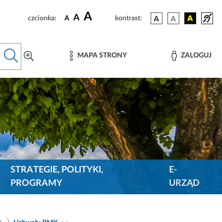
A
A
czcionka:
A
kontrast:
MAPA STRONY
ZALOGUJ
STRATEGIE, POLITYKI,
E-
PROGRAMY
URZĄD