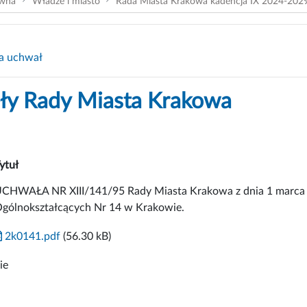
ówna
Władze i miasto
Rada Miasta Krakowa kadencja IX 2024-202
a uchwał
y Rady Miasta Krakowa
ytuł
CHWAŁA NR XIII/141/95 Rady Miasta Krakowa z dnia 1 marca 1
gólnokształcących Nr 14 w Krakowie.
2k0141.pdf
(56.30 kB)
ie