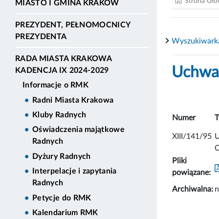
Strona Gł
MIASTO I GMINA KRAKÓW
PREZYDENT, PEŁNOMOCNICY
PREZYDENTA
Wyszukiwark
RADA MIASTA KRAKOWA
Uchwał
KADENCJA IX 2024-2029
Informacje o RMK
Radni Miasta Krakowa
Kluby Radnych
Numer
T
Oświadczenia majątkowe
XIII/141/95
U
Radnych
O
Dyżury Radnych
Pliki
Interpelacje i zapytania
powiązane:
Radnych
Archiwalna:
n
Petycje do RMK
Kalendarium RMK