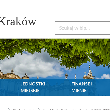
 Kraków
Szukaj w bip
JEDNOSTKI
FINANSE I
MIEJSKIE
MIENIE