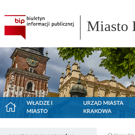
Miasto
WŁADZE I
URZĄD MIASTA
MIASTO
KRAKOWA