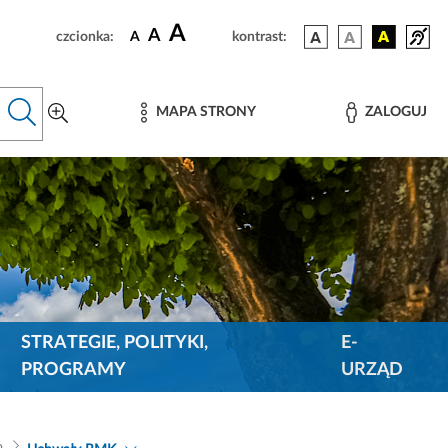
A
A
czcionka:
A
kontrast:
MAPA STRONY
ZALOGUJ
STRATEGIE, POLITYKI,
E-
PROGRAMY
URZĄD