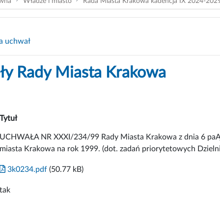
ówna
Władze i miasto
Rada Miasta Krakowa kadencja IX 2024-202
a uchwał
y Rady Miasta Krakowa
Tytuł
UCHWAŁA NR XXXI/234/99 Rady Miasta Krakowa z dnia 6 paĄdz
miasta Krakowa na rok 1999. (dot. zadań priorytetowych Dzielni
3k0234.pdf
(50.77 kB)
tak