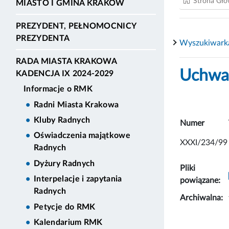
Strona Gł
MIASTO I GMINA KRAKÓW
PREZYDENT, PEŁNOMOCNICY
PREZYDENTA
Wyszukiwark
RADA MIASTA KRAKOWA
Uchwał
KADENCJA IX 2024-2029
Informacje o RMK
Radni Miasta Krakowa
Kluby Radnych
Numer
Oświadczenia majątkowe
XXXI/234/99
Radnych
Dyżury Radnych
Pliki
Interpelacje i zapytania
powiązane:
Radnych
Archiwalna:
Petycje do RMK
Kalendarium RMK