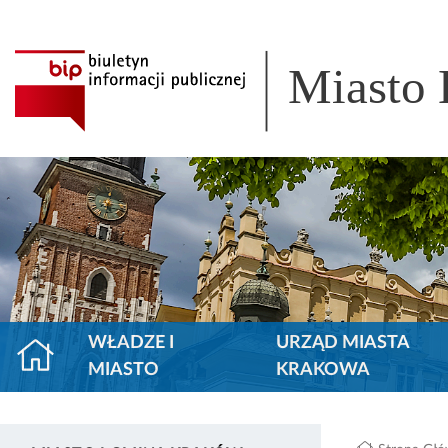
Miasto
WŁADZE I
URZĄD MIASTA
MIASTO
KRAKOWA