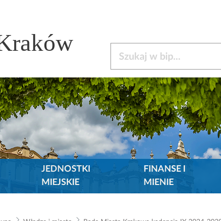
 Kraków
Szukaj w bip
JEDNOSTKI
FINANSE I
MIEJSKIE
MIENIE