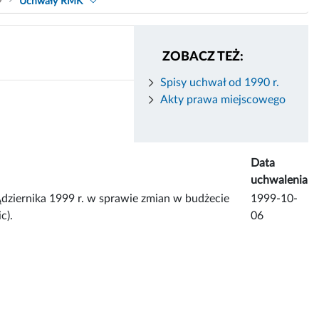
9
Uchwały RMK
ZOBACZ TEŻ:
Spisy uchwał od 1990 r.
Akty prawa miejscowego
Data
uchwalenia
iernika 1999 r. w sprawie zmian w budżecie
1999-10-
c).
06