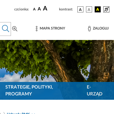
A
A
czcionka:
A
kontrast:
MAPA STRONY
ZALOGUJ
STRATEGIE, POLITYKI,
E-
PROGRAMY
URZĄD