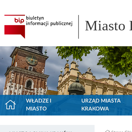
Miasto
WŁADZE I
URZĄD MIASTA
MIASTO
KRAKOWA