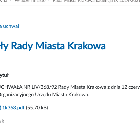
ówna
Władze i miasto
Rada Miasta Krakowa kadencja IX 2024-202
a uchwał
y Rady Miasta Krakowa
ytuł
CHWAŁA NR LIV/368/92 Rady Miasta Krakowa z dnia 12 czerwc
rganizacyjnego Urzędu Miasta Krakowa.
1k368.pdf
(55.70 kB)
ak