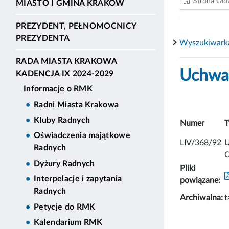
Strona Gł
MIASTO I GMINA KRAKÓW
PREZYDENT, PEŁNOMOCNICY
PREZYDENTA
Wyszukiwark
RADA MIASTA KRAKOWA
Uchwał
KADENCJA IX 2024-2029
Informacje o RMK
Radni Miasta Krakowa
Kluby Radnych
Numer
T
Oświadczenia majątkowe
LIV/368/92
U
Radnych
O
Dyżury Radnych
Pliki
Interpelacje i zapytania
powiązane:
Radnych
Archiwalna:
t
Petycje do RMK
Kalendarium RMK