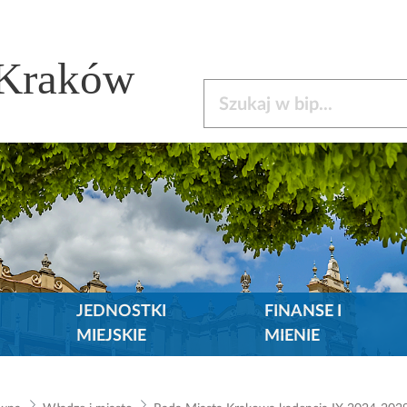
 Kraków
Szukaj w bip
JEDNOSTKI
FINANSE I
MIEJSKIE
MIENIE