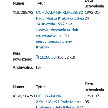
Data
Numer
Tytuł
uchwalenia
XLII/288/92
UCHWAŁA NR XLII/288/92
1992-01-
Rady Miasta Krakowa z dnia
24
24 stycznia 1992 r. w
sprawie zbywania udziału
we współwłasności
nieruchomości gminy
Kraków
Pliki
1k288.pdf
(56.32 kB)
powiązane:
Archiwalna:
tak
Data
Numer
Tytuł
uchwalenia
XXVI/184/91
UCHWAŁA NR
1991-07-
XXVII/184/91 Rady Miasta
05
Krakowa z dnia 5 lipca 1991