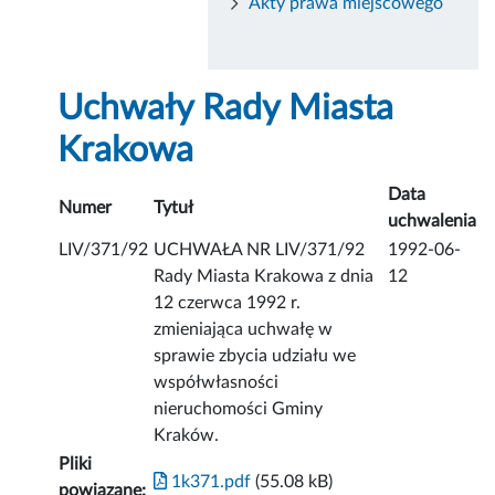
Akty prawa miejscowego
Uchwały Rady Miasta
Krakowa
Data
Numer
Tytuł
uchwalenia
LIV/371/92
UCHWAŁA NR LIV/371/92
1992-06-
Rady Miasta Krakowa z dnia
12
12 czerwca 1992 r.
zmieniająca uchwałę w
sprawie zbycia udziału we
współwłasności
nieruchomości Gminy
Kraków.
Pliki
1k371.pdf
(55.08 kB)
powiązane: