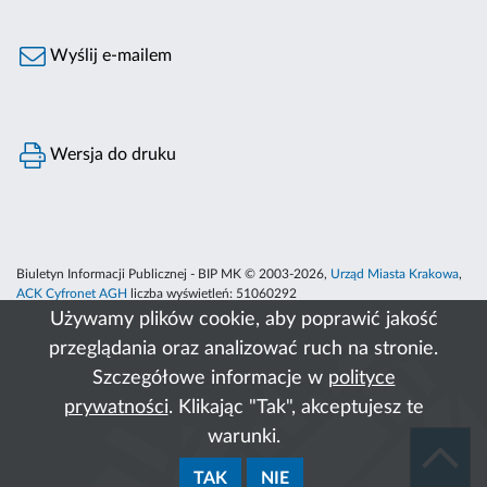
Wyślij e-mailem
Wersja do druku
Biuletyn Informacji Publicznej - BIP MK © 2003-2026,
Urząd Miasta Krakowa
,
ACK Cyfronet AGH
liczba wyświetleń:
51060292
Używamy plików cookie, aby poprawić jakość
przeglądania oraz analizować ruch na stronie.
Szczegółowe informacje w
polityce
prywatności
. Klikając "Tak", akceptujesz te
warunki.
TAK
NIE