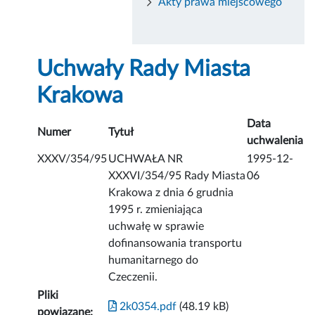
Akty prawa miejscowego
Uchwały Rady Miasta
Krakowa
Data
Numer
Tytuł
uchwalenia
XXXV/354/95
UCHWAŁA NR
1995-12-
XXXVI/354/95 Rady Miasta
06
Krakowa z dnia 6 grudnia
1995 r. zmieniająca
uchwałę w sprawie
dofinansowania transportu
humanitarnego do
Czeczenii.
Pliki
2k0354.pdf
(48.19 kB)
powiązane: