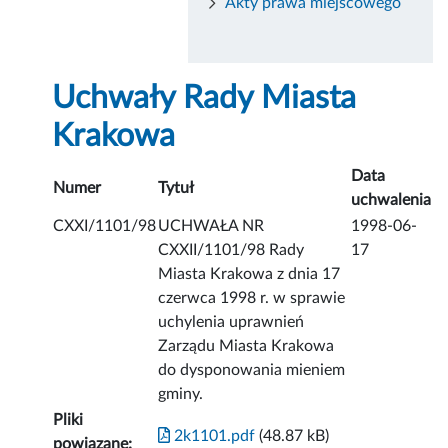
Akty prawa miejscowego
Uchwały Rady Miasta
Krakowa
Data
Numer
Tytuł
uchwalenia
CXXI/1101/98
UCHWAŁA NR
1998-06-
CXXII/1101/98 Rady
17
Miasta Krakowa z dnia 17
czerwca 1998 r. w sprawie
uchylenia uprawnień
Zarządu Miasta Krakowa
do dysponowania mieniem
gminy.
Pliki
2k1101.pdf
(48.87 kB)
powiązane: