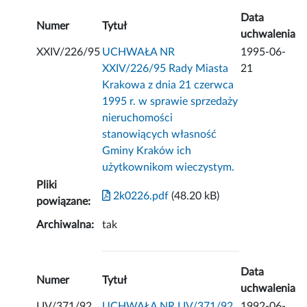
Data
Numer
Tytuł
uchwalenia
XXIV/226/95
UCHWAŁA NR
1995-06-
XXIV/226/95 Rady Miasta
21
Krakowa z dnia 21 czerwca
1995 r. w sprawie sprzedaży
nieruchomości
stanowiących własność
Gminy Kraków ich
użytkownikom wieczystym.
Pliki
2k0226.pdf
(48.20 kB)
powiązane:
Archiwalna:
tak
Data
Numer
Tytuł
uchwalenia
LIV/371/92
UCHWAŁA NR LIV/371/92
1992-06-