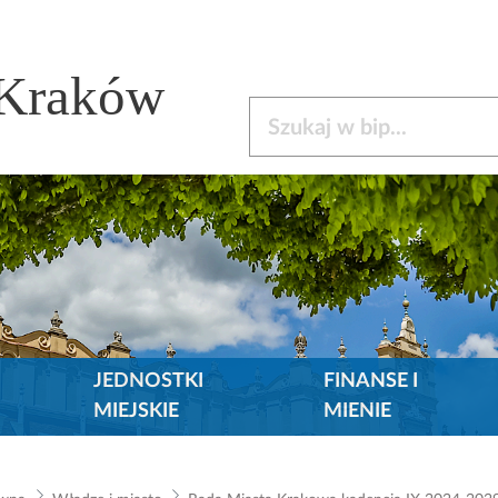
 Kraków
Szukaj w bip
JEDNOSTKI
FINANSE I
MIEJSKIE
MIENIE