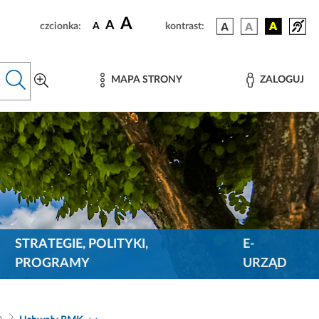
A
A
czcionka:
A
kontrast:
MAPA STRONY
ZALOGUJ
STRATEGIE, POLITYKI,
E-
PROGRAMY
URZĄD