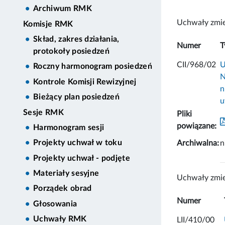
Archiwum RMK
Uchwały zmie
Komisje RMK
Skład, zakres działania,
Numer
T
protokoły posiedzeń
CII/968/02
U
Roczny harmonogram posiedzeń
N
Kontrole Komisji Rewizyjnej
n
Bieżący plan posiedzeń
u
Sesje RMK
Pliki
powiązane:
Harmonogram sesji
Projekty uchwał w toku
Archiwalna:
n
Projekty uchwał - podjęte
Materiały sesyjne
Uchwały zmie
Porządek obrad
Numer
Głosowania
Uchwały RMK
LII/410/00