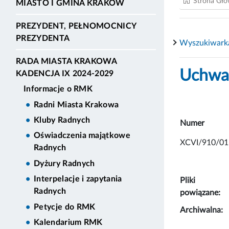
Strona Gł
MIASTO I GMINA KRAKÓW
PREZYDENT, PEŁNOMOCNICY
PREZYDENTA
Wyszukiwark
RADA MIASTA KRAKOWA
Uchwał
KADENCJA IX 2024-2029
Informacje o RMK
Radni Miasta Krakowa
Kluby Radnych
Numer
Oświadczenia majątkowe
XCVI/910/01
Radnych
Dyżury Radnych
Interpelacje i zapytania
Pliki
Radnych
powiązane:
Petycje do RMK
Archiwalna:
Kalendarium RMK