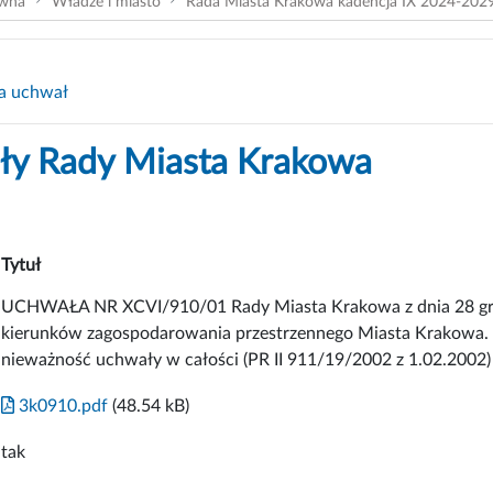
ówna
Władze i miasto
Rada Miasta Krakowa kadencja IX 2024-202
a uchwał
y Rady Miasta Krakowa
Tytuł
UCHWAŁA NR XCVI/910/01 Rady Miasta Krakowa z dnia 28 gru
kierunków zagospodarowania przestrzennego Miasta Krakowa. 
nieważność uchwały w całości (PR II 911/19/2002 z 1.02.2002)
3k0910.pdf
(48.54 kB)
tak