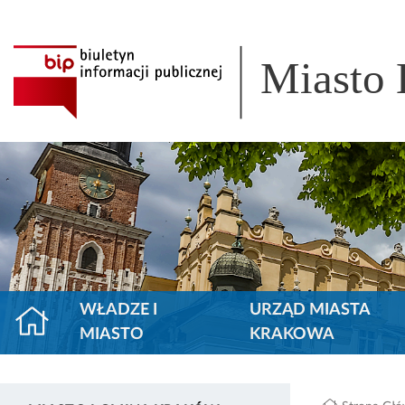
Miasto
WŁADZE I
URZĄD MIASTA
MIASTO
KRAKOWA