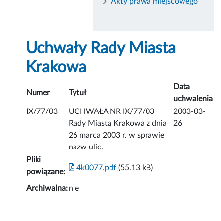
Akty prawa miejscowego
Uchwały Rady Miasta
Krakowa
Data
Numer
Tytuł
uchwalenia
IX/77/03
UCHWAŁA NR IX/77/03
2003-03-
Rady Miasta Krakowa z dnia
26
26 marca 2003 r. w sprawie
nazw ulic.
Pliki
4k0077.pdf
(55.13 kB)
powiązane:
Archiwalna:
nie