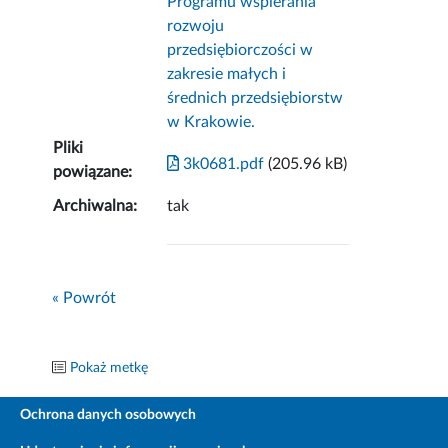
Programu wspierania
rozwoju
przedsiębiorczości w
zakresie małych i
średnich przedsiębiorstw
w Krakowie.
Pliki
3k0681.pdf
(205.96 kB)
powiązane:
Archiwalna:
tak
« Powrót
Pokaż metkę
Ochrona danych osobowych