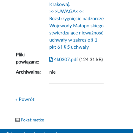
Krakowa).
>>>UWAGA<<<
Rozstrzygnięcie nadzorcze
Wojewody Małopolskiego
stwierdzające nieważność
uchwały w zakresie § 1
pkt 6 i § 5 uchwały
Pliki
4k0307.pdf
(124.31 kB)
powiązane:
Archiwalna:
nie
« Powrót
Pokaż metkę