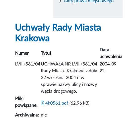
Akty prawa miejscowego
Uchwały Rady Miasta
Krakowa
Data
Numer
Tytuł
uchwalenia
LVIII/561/04
UCHWAŁA NR LVIII/561/04
2004-09-
Rady Miasta Krakowa z dnia
22
22 września 2004 r. w
sprawie nazwy ulicy i nazwy
węzła drogowego.
Pliki
4k0561.pdf
(62.96 kB)
powiązane:
Archiwalna:
nie