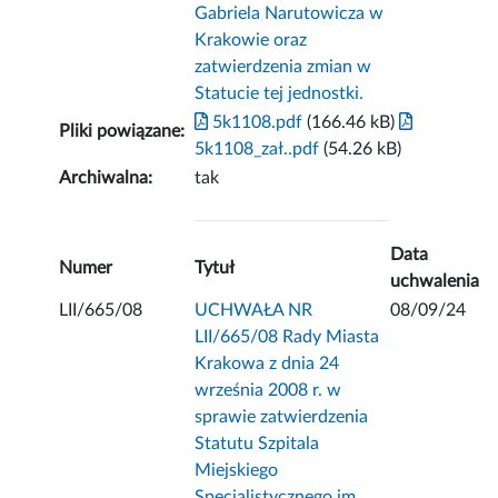
Gabriela Narutowicza w
Krakowie oraz
zatwierdzenia zmian w
Statucie tej jednostki.
5k1108.pdf
(166.46 kB)
Pliki powiązane:
5k1108_zał..pdf
(54.26 kB)
Archiwalna:
tak
Data
Numer
Tytuł
uchwalenia
LII/665/08
UCHWAŁA NR
08/09/24
LII/665/08 Rady Miasta
Krakowa z dnia 24
września 2008 r. w
sprawie zatwierdzenia
Statutu Szpitala
Miejskiego
Specjalistycznego im.