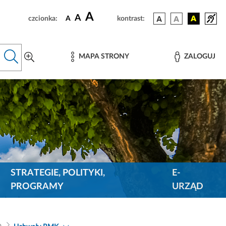
A
A
czcionka:
A
kontrast:
MAPA STRONY
ZALOGUJ
STRATEGIE, POLITYKI,
E-
PROGRAMY
URZĄD