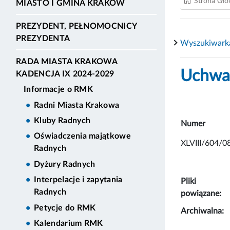
Strona Gł
MIASTO I GMINA KRAKÓW
PREZYDENT, PEŁNOMOCNICY
PREZYDENTA
Wyszukiwark
RADA MIASTA KRAKOWA
Uchwał
KADENCJA IX 2024-2029
Informacje o RMK
Radni Miasta Krakowa
Kluby Radnych
Numer
Oświadczenia majątkowe
XLVIII/604/0
Radnych
Dyżury Radnych
Interpelacje i zapytania
Pliki
Radnych
powiązane:
Petycje do RMK
Archiwalna:
Kalendarium RMK