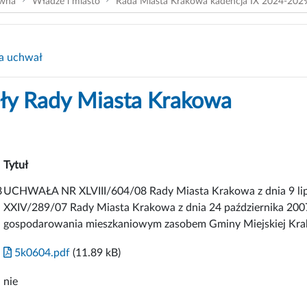
ówna
Władze i miasto
Rada Miasta Krakowa kadencja IX 2024-202
a uchwał
y Rady Miasta Krakowa
Tytuł
8
UCHWAŁA NR XLVIII/604/08 Rady Miasta Krakowa z dnia 9 lip
XXIV/289/07 Rady Miasta Krakowa z dnia 24 października 2007 
gospodarowania mieszkaniowym zasobem Gminy Miejskiej Krakó
5k0604.pdf
(11.89 kB)
nie