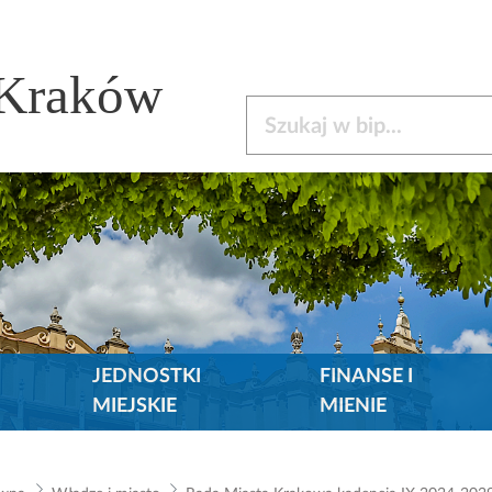
 Kraków
Szukaj w bip
JEDNOSTKI
FINANSE I
MIEJSKIE
MIENIE