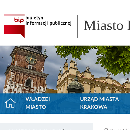
Miasto
WŁADZE I
URZĄD MIASTA
MIASTO
KRAKOWA