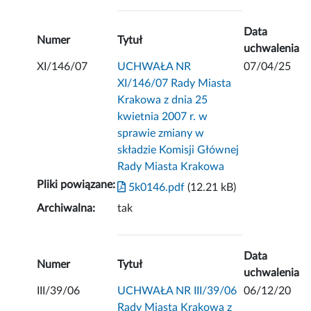
Data
Numer
Tytuł
uchwalenia
XI/146/07
UCHWAŁA NR
07/04/25
XI/146/07 Rady Miasta
Krakowa z dnia 25
kwietnia 2007 r. w
sprawie zmiany w
składzie Komisji Głównej
Rady Miasta Krakowa
Pliki powiązane:
5k0146.pdf
(12.21 kB)
Archiwalna:
tak
Data
Numer
Tytuł
uchwalenia
III/39/06
UCHWAŁA NR III/39/06
06/12/20
Rady Miasta Krakowa z