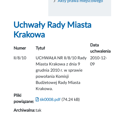
Akty prawa miejscowego
Uchwały Rady Miasta
Krakowa
Data
Numer
Tytuł
uchwalenia
II/8/10
UCHWAŁA NR II/8/10 Rady
2010-12-
Miasta Krakowa z dnia 9
09
grudnia 2010 r. w sprawie
powołania Komisji
Budżetowej Rady Miasta
Krakowa.
Pliki
6k0008.pdf
(74.24 kB)
powiązane:
Archiwalna:
tak