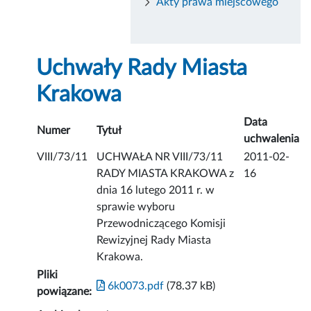
Akty prawa miejscowego
Uchwały Rady Miasta
Krakowa
Data
Numer
Tytuł
uchwalenia
VIII/73/11
UCHWAŁA NR VIII/73/11
2011-02-
RADY MIASTA KRAKOWA z
16
dnia 16 lutego 2011 r. w
sprawie wyboru
Przewodniczącego Komisji
Rewizyjnej Rady Miasta
Krakowa.
Pliki
6k0073.pdf
(78.37 kB)
powiązane: