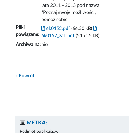
lata 2011 - 2013 pod nazwą
''Poznaj swoje możliwości,
pomóż sobie''.
Pliki
6k0152.pdf
(66.50 kB)
powiązane:
6k0152_zał..pdf
(545.55 kB)
Archiwalna:
nie
« Powrót
METKA:
Podmiot publikujący: