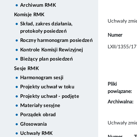
Archiwum RMK
Komisje RMK
Uchwały zmie
Skład, zakres działania,
protokoły posiedzeń
Numer
Roczny harmonogram posiedzeń
LXII/1355/17
Kontrole Komisji Rewizyjnej
Bieżący plan posiedzeń
Sesje RMK
Harmonogram sesji
Pliki
Projekty uchwał w toku
powiązane:
Projekty uchwał - podjęte
Archiwalna:
Materiały sesyjne
Porządek obrad
Uchwały zmie
Głosowania
Uchwały RMK
Numer
T