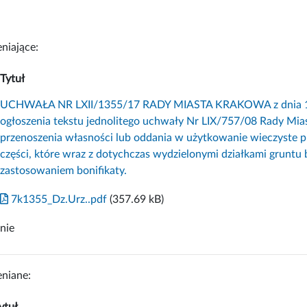
niające:
Tytuł
UCHWAŁA NR LXII/1355/17 RADY MIASTA KRAKOWA z dnia 11 st
ogłoszenia tekstu jednolitego uchwały Nr LIX/757/08 Rady Mias
przenoszenia własności lub oddania w użytkowanie wieczyste p
części, które wraz z dotychczas wydzielonymi działkami gruntu
zastosowaniem bonifikaty.
7k1355_Dz.Urz..pdf
(357.69 kB)
nie
niane:
ytuł