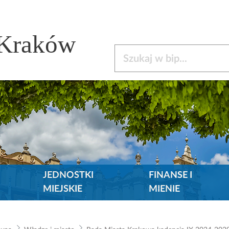
 Kraków
Szukaj w bip
JEDNOSTKI
FINANSE I
MIEJSKIE
MIENIE