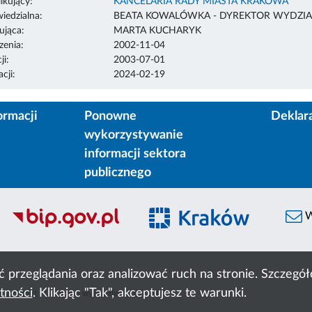
ikujący:
KANCELARIA RADY MIASTA KRAKOWA
edzialna:
BEATA KOWALÓWKA - DYREKTOR WYDZIA
ująca:
MARTA KUCHARYK
enia:
2002-11-04
ji:
2003-07-01
cji:
2024-02-19
ormacji
Ponowne
Deklar
wykorzystywanie
informacji sektora
publicznego
W
ć przeglądania oraz analizować ruch na stronie. Szczeg
tności
. Klikając "Tak", akceptujesz te warunki.
 Cyfronet AGH
liczba wyświetleń:
51071942