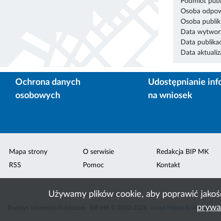
Podmiot publ
Osoba odpowi
Osoba publik
Data wytworz
Data publikac
Data aktualiza
Ochrona danych
Udostępnianie inf
osobowych
na wniosek
Mapa strony
O serwisie
Redakcja BIP MK
RSS
Pomoc
Kontakt
Używamy plików cookie, aby poprawić jakoś
prywa
Biuletyn Informacji Publicznej - BIP MK © 2003-2026,
Urząd Miasta Krakowa
,
ACK