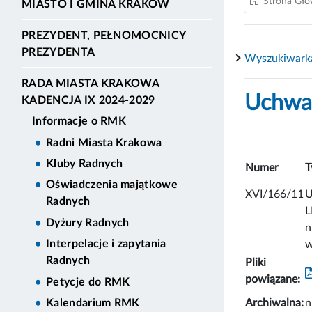
Strona Gł
MIASTO I GMINA KRAKÓW
PREZYDENT, PEŁNOMOCNICY
PREZYDENTA
Wyszukiwark
RADA MIASTA KRAKOWA
Uchwał
KADENCJA IX 2024-2029
Informacje o RMK
Radni Miasta Krakowa
Kluby Radnych
Numer
T
Oświadczenia majątkowe
XVI/166/11
U
Radnych
L
Dyżury Radnych
n
Interpelacje i zapytania
w
Radnych
Pliki
powiązane:
Petycje do RMK
Archiwalna:
n
Kalendarium RMK