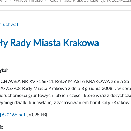
ówna
Władze i miasto
Rada Miasta Krakowa kadencja IX 2024-202
a uchwał
y Rady Miasta Krakowa
ytuł
CHWAŁA NR XVI/166/11 RADY MIASTA KRAKOWA z dnia 25 maj
IX/757/08 Rady Miasta Krakowa z dnia 3 grudnia 2008 r. w spra
ieruchomości gruntowych lub ich części, które wraz z dotychcz
ymogi działki budowlanej z zastosowaniem bonifikaty. (Kraków, 
6k0166.pdf
(70.98 kB)
ie