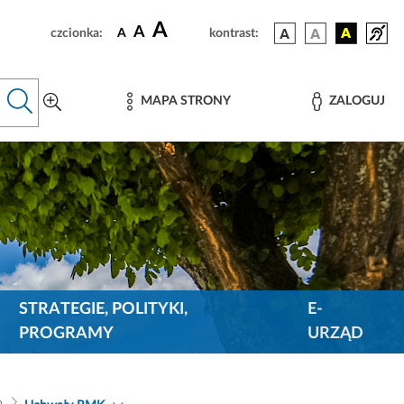
A
A
czcionka:
A
kontrast:
MAPA STRONY
ZALOGUJ
STRATEGIE, POLITYKI,
E-
PROGRAMY
URZĄD