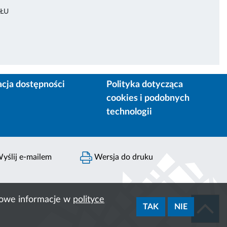
ŁU
acja dostępności
Polityka dotycząca
cookies i podobnych
technologii
yślij e-mailem
Wersja do druku
ółowe informacje w
polityce
TAK
NIE