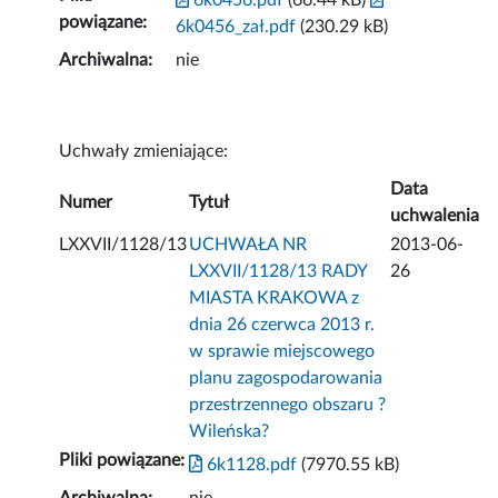
6k0456.pdf
(66.44 kB)
powiązane:
6k0456_zał.pdf
(230.29 kB)
Archiwalna:
nie
Uchwały zmieniające:
Data
Numer
Tytuł
uchwalenia
LXXVII/1128/13
UCHWAŁA NR
2013-06-
LXXVII/1128/13 RADY
26
MIASTA KRAKOWA z
dnia 26 czerwca 2013 r.
w sprawie miejscowego
planu zagospodarowania
przestrzennego obszaru ?
Wileńska?
Pliki powiązane:
6k1128.pdf
(7970.55 kB)