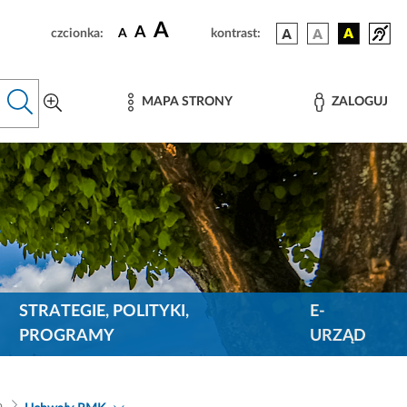
A
A
czcionka:
A
kontrast:
MAPA STRONY
ZALOGUJ
STRATEGIE, POLITYKI,
E-
PROGRAMY
URZĄD