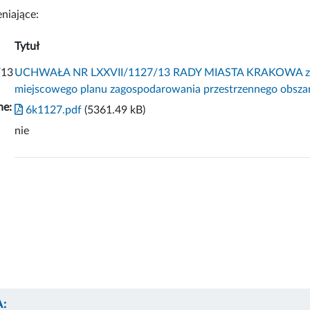
niające:
Tytuł
/13
UCHWAŁA NR LXXVII/1127/13 RADY MIASTA KRAKOWA z dni
miejscowego planu zagospodarowania przestrzennego obsza
ne:
6k1127.pdf
(5361.49 kB)
nie
: