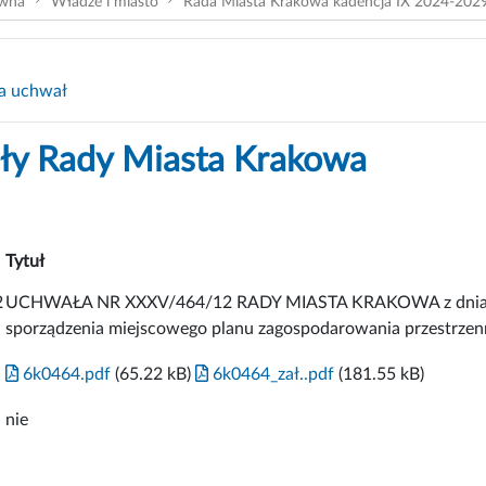
ówna
Władze i miasto
Rada Miasta Krakowa kadencja IX 2024-202
a uchwał
y Rady Miasta Krakowa
Tytuł
2
UCHWAŁA NR XXXV/464/12 RADY MIASTA KRAKOWA z dnia 4 st
sporządzenia miejscowego planu zagospodarowania przestrzenn
6k0464.pdf
(65.22 kB)
6k0464_zał..pdf
(181.55 kB)
nie