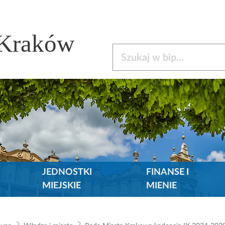
 Kraków
Szukaj w bip
JEDNOSTKI
FINANSE I
MIEJSKIE
MIENIE