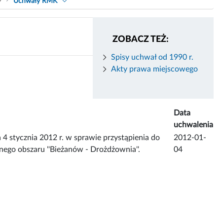
9
Uchwały RMK
ZOBACZ TEŻ:
Spisy uchwał od 1990 r.
Akty prawa miejscowego
Data
uchwalenia
ycznia 2012 r. w sprawie przystąpienia do
2012-01-
ego obszaru ''Bieżanów - Drożdżownia''.
04