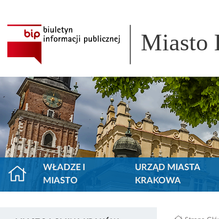
Miasto
WŁADZE I
URZĄD MIASTA
MIASTO
KRAKOWA