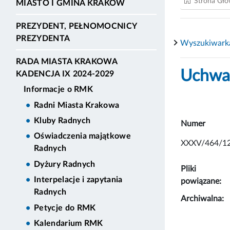
Strona Gł
MIASTO I GMINA KRAKÓW
PREZYDENT, PEŁNOMOCNICY
PREZYDENTA
Wyszukiwark
RADA MIASTA KRAKOWA
Uchwał
KADENCJA IX 2024-2029
Informacje o RMK
Radni Miasta Krakowa
Kluby Radnych
Numer
Oświadczenia majątkowe
XXXV/464/1
Radnych
Dyżury Radnych
Pliki
Interpelacje i zapytania
powiązane:
Radnych
Archiwalna:
Petycje do RMK
Kalendarium RMK