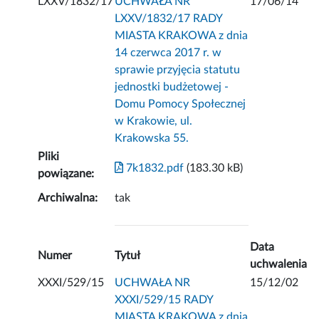
LXXV/1832/17
UCHWAŁA NR
17/06/14
LXXV/1832/17 RADY
MIASTA KRAKOWA z dnia
14 czerwca 2017 r. w
sprawie przyjęcia statutu
jednostki budżetowej -
Domu Pomocy Społecznej
w Krakowie, ul.
Krakowska 55.
Pliki
7k1832.pdf
(183.30 kB)
powiązane:
Archiwalna:
tak
Data
Numer
Tytuł
uchwalenia
XXXI/529/15
UCHWAŁA NR
15/12/02
XXXI/529/15 RADY
MIASTA KRAKOWA z dnia