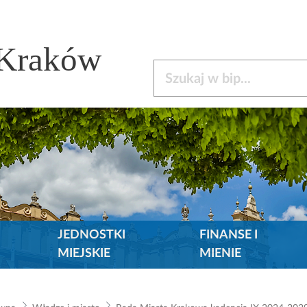
 Kraków
Szukaj w bip
JEDNOSTKI
FINANSE I
MIEJSKIE
MIENIE