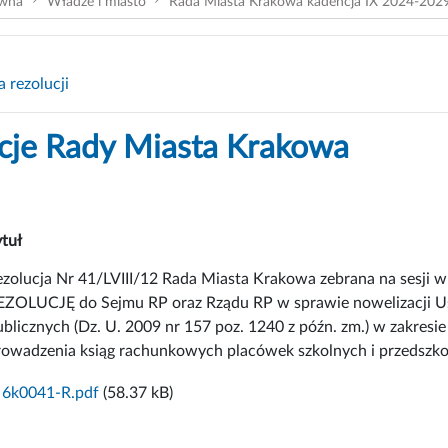
ówna
Władze i miasto
Rada Miasta Krakowa kadencja IX 2024-202
 rezolucji
cje Rady Miasta Krakowa
ytuł
ezolucja Nr 41/LVIII/12 Rada Miasta Krakowa zebrana na sesji w 
EZOLUCJĘ do Sejmu RP oraz Rządu RP w sprawie nowelizacji Usta
ublicznych (Dz. U. 2009 nr 157 poz. 1240 z późn. zm.) w zakres
rowadzenia ksiąg rachunkowych placówek szkolnych i przedsz
6k0041-R.pdf
(58.37 kB)