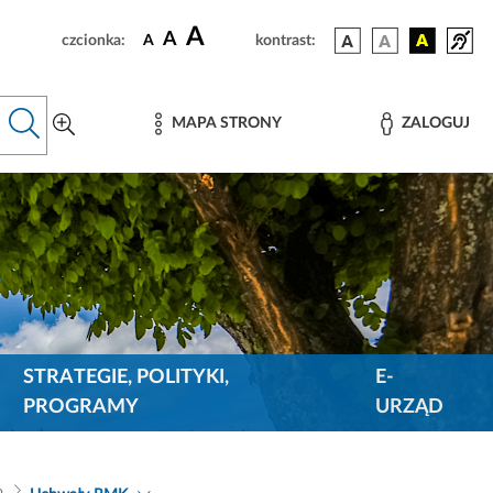
A
A
czcionka:
A
kontrast:
MAPA STRONY
ZALOGUJ
STRATEGIE, POLITYKI,
E-
PROGRAMY
URZĄD