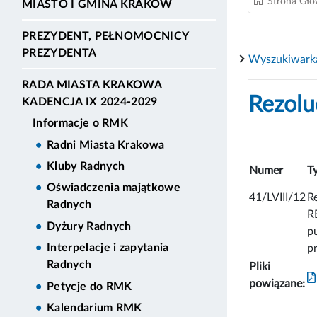
Strona Gł
MIASTO I GMINA KRAKÓW
PREZYDENT, PEŁNOMOCNICY
PREZYDENTA
Wyszukiwarka
RADA MIASTA KRAKOWA
Rezolu
KADENCJA IX 2024-2029
Informacje o RMK
Radni Miasta Krakowa
Kluby Radnych
Numer
T
Oświadczenia majątkowe
41/LVIII/12
R
Radnych
R
Dyżury Radnych
p
Interpelacje i zapytania
p
Radnych
Pliki
powiązane:
Petycje do RMK
Kalendarium RMK