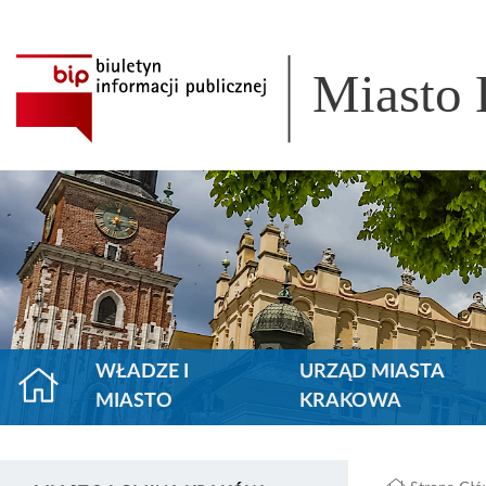
Miasto
WŁADZE I
URZĄD MIASTA
MIASTO
KRAKOWA